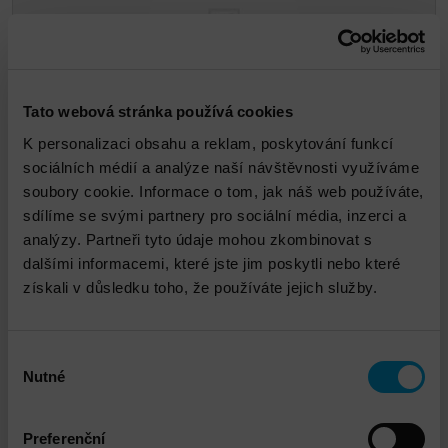
Tato webová stránka používá cookies
Jiří Kos
K personalizaci obsahu a reklam, poskytování funkcí
sociálních médií a analýze naší návštěvnosti využíváme
soubory cookie. Informace o tom, jak náš web používáte,
jkos@dns.cz
sdílíme se svými partnery pro sociální média, inzerci a
analýzy. Partneři tyto údaje mohou zkombinovat s
dalšími informacemi, které jste jim poskytli nebo které
získali v důsledku toho, že používáte jejich služby.
Propojené služby
Výběr
Nutné
souhlasu
Preferenční