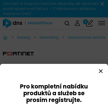
Toto není e-shop pro koncové zákazníky, ale obchodní
portál společnosti DNS a.s. – IT distributora s přidanou
hodnotou (VAD).
0
MarketPlace
Katalog
Networking
Datacentrové switche
FORTINET FortiSwitch
Pro kompletní nabídku
produktů a služeb se
prosím registrujte.