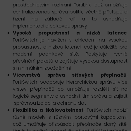
prostřednictvím rozhraní FortiLink, což umožňuje
centralizovanou správu politik, včetně přístupu a
řízení na základě rolí a to usnadňuje
implementaci a celkovou správy
Vysoká propustnost a nízká latence
:
FortiSwitch je navržen s ohledem na vysokou
propustnost a nízkou latenci, což je důležité pro
moderní podnikové sítě. Poskytuje rychlé
přepínání paketů a zajišťuje vysokou dostupnost
s minimálními zpožděními
Vícevrstvá správa síťových přepínačů
:
FortiSwitch podporuje hierarchickou správu více
vrstev přepínačů co umožňuje rozdělit síť na
logické segmenty a usnadnit tím správu a zajistit
správnou izolaci a ochranu dat
Flexibilita a škálovatelnost
: FortiSwitch nabízí
různé modely s různými portovými kapacitami,
což umožňuje přizpůsobit přepínače daný sítě.