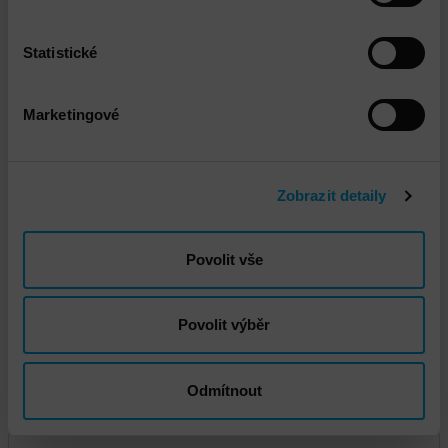
Statistické
Marketingové
DNS - Penetrační testování interní a externí
infrastruktury
Zobrazit detaily
Povolit vše
Povolit výběr
Fortinet Instalace a implementace FortiGate
Odmítnout