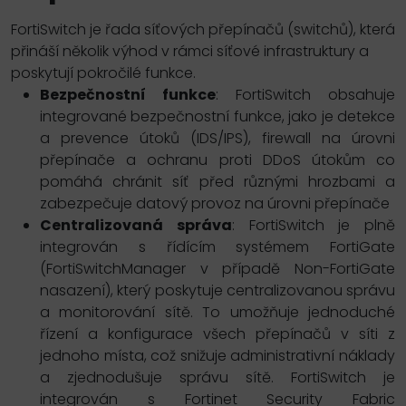
FortiSwitch je řada síťových přepínačů (switchů), která
přináší několik výhod v rámci síťové infrastruktury a
poskytují pokročilé funkce.
Bezpečnostní funkce
: FortiSwitch obsahuje
integrované bezpečnostní funkce, jako je detekce
a prevence útoků (IDS/IPS), firewall na úrovni
přepínače a ochranu proti DDoS útokům co
pomáhá chránit síť před různými hrozbami a
zabezpečuje datový provoz na úrovni přepínače
Centralizovaná správa
: FortiSwitch je plně
integrován s řídícím systémem FortiGate
(FortiSwitchManager v případě Non-FortiGate
nasazení), který poskytuje centralizovanou správu
a monitorování sítě. To umožňuje jednoduché
řízení a konfigurace všech přepínačů v síti z
jednoho místa, což snižuje administrativní náklady
a zjednodušuje správu sítě. FortiSwitch je
integrován s Fortinet Security Fabric