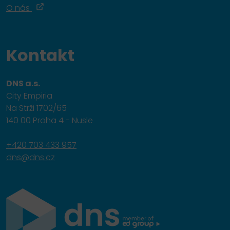
O nás
Kontakt
DNS a.s.
City Empiria
Na Strži 1702/65
140 00 Praha 4 - Nusle
+420 703 433 957
dns@dns.cz