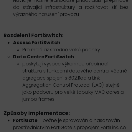
Navíc je možné jednoduše přidat další přepínače
do stávající infrastruktury a rozšiřovat síť bez
výrazného narušení provozu
Rozdelení FortiSwitch:
Access FortiSwitch
Pro malé až středně velké podniky
Data Centre FortiSwitch
poskytují vysoce výkonnou přepínací
strukturu s funkcemi datového centra, včetně
agregace spojení s 802.11ad a Link
Aggregation Control Protocol (LAC), stejně
jako podporu pro velké tabulky MAC adres a
jumbo frames
Způsoby implementace:
FortiGate
– běžně je spravován a nasazován
prostřednictvím FortiGate s propojem FortiLink, co