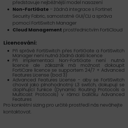
představuje nejběžnější model nasazení
Non-FortiGate
– žádná integrace s Fortinet
Security Fabric, samostatné GUI/CLI a správa
pomocí FortiSwitch Manager
Cloud Management
prostřednictvím FortiCloud
Licencování:
Při správě FortiSwitch přes FortiGate a FortiSwitch
Manager není nutná žádná další licence
Při implementaci Non-FortiGate není nutná
licence ale zákazník má možnost dokoupit
FortiCare licence se supportem 24/7 + Advanced
Features License (bod 3)
Advanced Features License - aby se FortiSwitch
choval jako plnohodnotný L3 switch, dokupují se
doplňující funkce (Dynamic Routing Protocols a
Multicast Protocols) v rámci balíčku Advanced
Features
Pro konkrétní sizing pro určité prostředí nás neváhejte
kontaktovat.