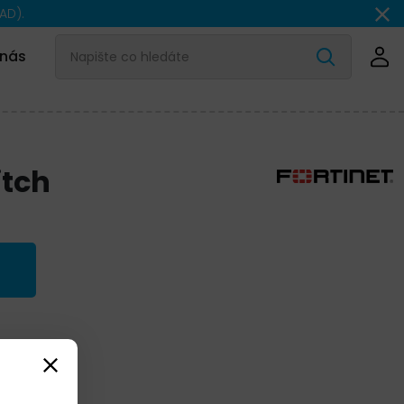
AD).
 nás
itch