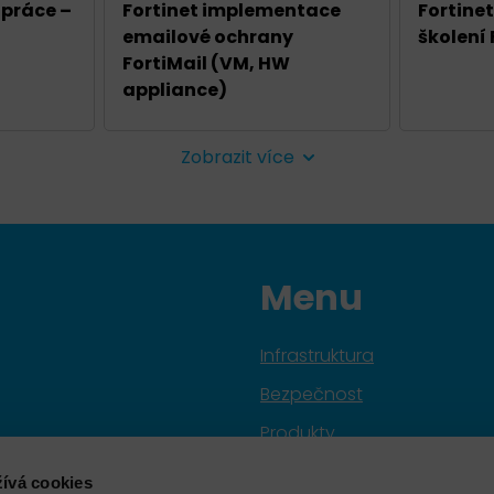
 práce –
Fortinet implementace
Fortinet
emailové ochrany
školení
FortiMail (VM, HW
appliance)
Zobrazit více
Menu
Infrastruktura
Bezpečnost
Produkty
Služby
ívá cookies