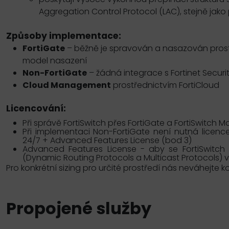
Aggregation Control Protocol (LAC), stejně jak
Způsoby implementace:
FortiGate
– běžně je spravován a nasazován prostře
model nasazení
Non-FortiGate
– žádná integrace s Fortinet Secur
Cloud Management
prostřednictvím FortiCloud
Licencování:
Při správě FortiSwitch přes FortiGate a FortiSwitch 
Při implementaci Non-FortiGate není nutná licen
24/7 + Advanced Features License (bod 3)
Advanced Features License - aby se FortiSwitch 
(Dynamic Routing Protocols a Multicast Protocols) 
Pro konkrétní sizing pro určité prostředí nás neváhejte k
Propojené služby