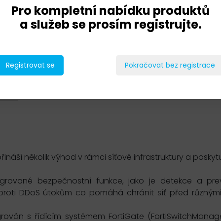
Pro kompletní nabídku produktů
a služeb se prosím registrujte.
Registrovat se
Pokračovat bez registrace
řináší několik výhod v rámci síťové infrastruktury a poskytu
tegrované bezpečnostní funkce, jako je detekce a pr
nu proti DDoS útokům co pomáhá chránit síť před různým
tegrován s řídícím systémem FortiGate (FortiSwitchMana