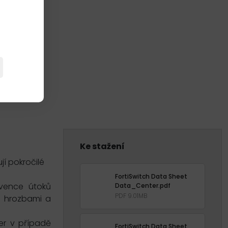
Ke stažení
jí pokročilé
FortiSwitch Data Sheet
evence útoků
Data_Center.pdf
PDF 9.01MB
i hrozbami a
ger v případě
FortiSwitch Data Sheet