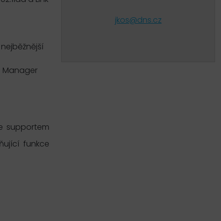
jkos@dns.cz
nejběžnější
ch Manager
se supportem
ující funkce