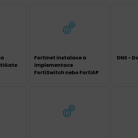
 a
Fortinet instalace a
DNS - D
tiGate
implementace
FortiSwitch nebo FortiAP