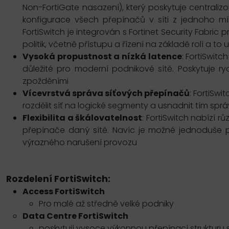
Non-FortiGate nasazení), který poskytuje centrali
konfigurace všech přepínačů v síti z jednoho mís
FortiSwitch je integrován s Fortinet Security Fabric
politik, včetně přístupu a řízení na základě rolí a 
Vysoká propustnost a nízká latence
: FortiSwit
důležité pro moderní podnikové sítě. Poskytuje r
zpožděními
Vícevrstvá správa síťových přepínačů
: FortiSw
rozdělit síť na logické segmenty a usnadnit tím správ
Flexibilita a škálovatelnost
: FortiSwitch nabízí 
přepínače daný sítě. Navíc je možné jednoduše při
výrazného narušení provozu
Rozdelení FortiSwitch:
Access FortiSwitch
Pro malé až středně velké podniky
Data Centre FortiSwitch
poskytují vysoce výkonnou přepínací strukturu 