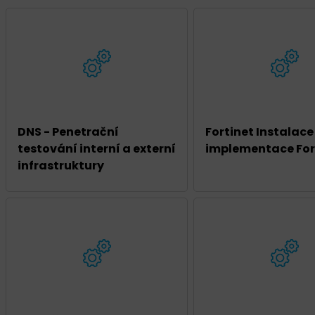
DNS - Penetrační
Fortinet Instalace
testování interní a externí
implementace For
infrastruktury