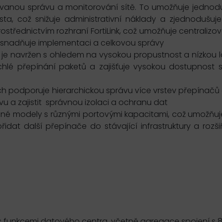
zovanou správu a monitorování sítě. To umožňuje jednod
ta, což snižuje administrativní náklady a zjednodušuje
 prostřednictvím rozhraní FortiLink, což umožňuje centrali
to usnadňuje implementaci a celkovou správy
ch je navržen s ohledem na vysokou propustnost a nízkou la
ychlé přepínání paketů a zajišťuje vysokou dostupnost 
itch podporuje hierarchickou správu více vrstev přepínač
u a zajistit
správnou izolaci a ochranu dat
různé modely s různými portovými kapacitami, což umožňuj
dat další přepínače do stávající infrastruktury a rozši
s funkcemi datového centra, včetně agregace spojení s 80