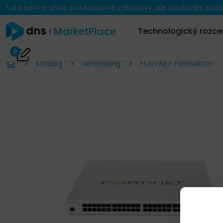
Toto není e-shop pro koncové zákazníky, ale obchodní portál
MarketPlace
Technologický rozce
0
Katalog
Networking
FORTINET FortiSwitch