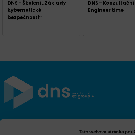
DNS - Školení „Základy
DNS - Konzultační
kybernetické
Engineer time
bezpečnosti“
Jsme součástí eD skupiny, ekosystému firem v oblasti
Tato webová stránka použ
IT, obchodu, softwarových řešení, komunikace, e-