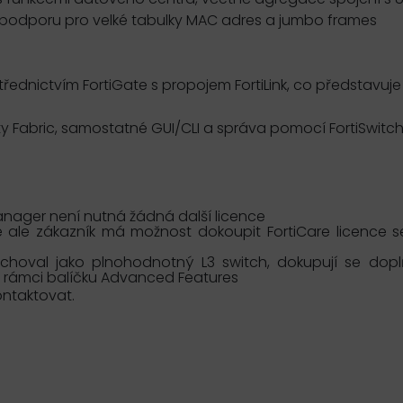
o podporu pro velké tabulky MAC adres a jumbo frames
dnictvím FortiGate s propojem FortiLink, co představuje 
ity Fabric, samostatné GUI/CLI a správa pomocí FortiSwit
Manager není nutná žádná další licence
ce ale zákazník má možnost dokoupit FortiCare licence 
choval jako plnohodnotný L3 switch, dokupují se doplň
v rámci balíčku Advanced Features
ontaktovat.