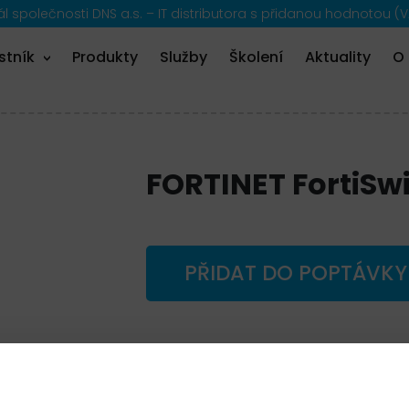
 společnosti DNS a.s. – IT distributora s přidanou hodnotou (V
stník
Produkty
Služby
Školení
Aktuality
O
FORTINET FortiSw
PŘIDAT DO POPTÁVKY