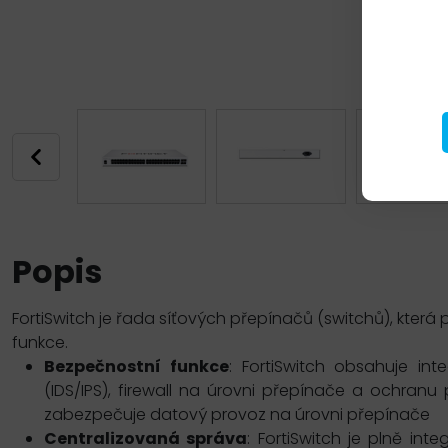
Popis
FortiSwitch je řada síťových přepínačů (switchů), která p
funkce.
Bezpečnostní funkce
: FortiSwitch obsahuje in
(IDS/IPS), firewall na úrovni přepínače a ochra
zabezpečuje datový provoz na úrovni přepínače
Centralizovaná správa
: FortiSwitch je plně in