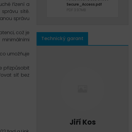
uché řízení a
Secure_Access.pdf
PDF 3.97MB
 správu sítě.
zovanou správu
tenci, což je
Technický garant
s minimálními
ů co umožňuje
e přizpůsobit
řovat síť bez
Jiří Kos
2.11ad a Link