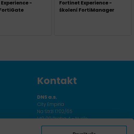
 Experience -
Fortinet Experience -
 FortiGate
školení FortiManager
Kontakt
DNS a.s.
City Empiria
Na Strži 1702/65
140 00 Praha 4 - Nusle
+420 703 433 957