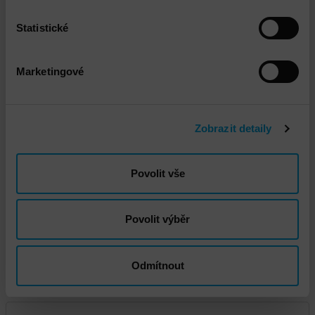
Statistické
Marketingové
DNS - Penetrační testování interní a externí
infrastruktury
Zobrazit detaily
Povolit vše
Povolit výběr
Odmítnout
Fortinet Instalace a implementace FortiGate