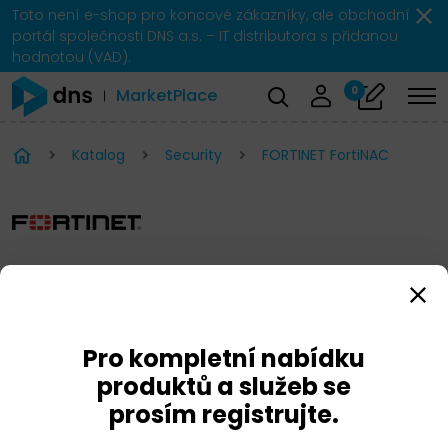
Toto není e-shop pro koncové zákazníky, ale obchodní
portál společnosti DNS a.s. – IT distributora s přidanou
hodnotou (VAD).
0
MarketPlace
Katalog
Security
FORTINET FortiNAC
FORTINET FortiNAC
Pro kompletní nabídku
produktů a služeb se
prosím registrujte.