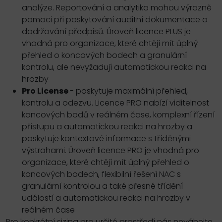
analýze. Reportování a analytika mohou výrazně
pomoci při poskytování auditní dokumentace o
dodržování předpisů. Úroveň licence PLUS je
vhodná pro organizace, které chtějí mít úplný
přehled o koncových bodech a granulární
kontrolu, ale nevyžadují automatickou reakci na
hrozby
Pro License
- poskytuje maximální přehled,
kontrolu a odezvu. Licence PRO nabízí viditelnost
koncových bodů v reálném čase, komplexní řízení
přístupu a automatickou reakci na hrozby a
poskytuje kontextové informace s tříděnými
výstrahami. Úroveň licence PRO je vhodná pro
organizace, které chtějí mít úplný přehled o
koncových bodech, flexibilní řešení NAC s
granulární kontrolou a také přesné třídění
událostí a automatickou reakci na hrozby v
reálném čase
Pro konkrétní sizing pro určité prostředí nás neváhejte