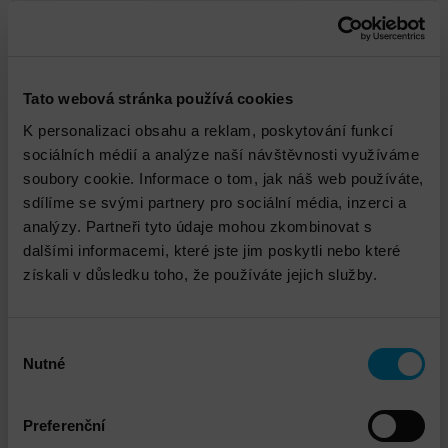
Tato webová stránka používá cookies
Jiří Kos
K personalizaci obsahu a reklam, poskytování funkcí
sociálních médií a analýze naší návštěvnosti využíváme
soubory cookie. Informace o tom, jak náš web používáte,
sdílíme se svými partnery pro sociální média, inzerci a
jkos@dns.cz
analýzy. Partneři tyto údaje mohou zkombinovat s
dalšími informacemi, které jste jim poskytli nebo které
získali v důsledku toho, že používáte jejich služby.
Výběr
Propojené služby
Nutné
souhlasu
Preferenční