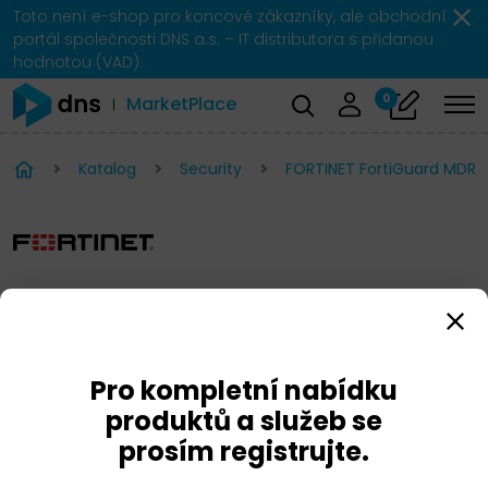
Toto není e-shop pro koncové zákazníky, ale obchodní
portál společnosti DNS a.s. – IT distributora s přidanou
hodnotou (VAD).
0
MarketPlace
Katalog
Security
FORTINET FortiGuard MDR
FORTINET FortiGuard MDR
Pro kompletní nabídku
produktů a služeb se
prosím registrujte.