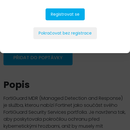
Registrovat se
Pokračovat bez registrace
PŘIDAT DO POPTÁVKY
Popis
FortiGuard MDR (Managed Detection and Response)
je služba, kterou nabízí Fortinet jako součást svého
FortiGuard Security Services portfolia. Je navržena tak,
aby poskytovala pokročilou ochranu před
kybernetickými hrozbami, aniž by musely mít