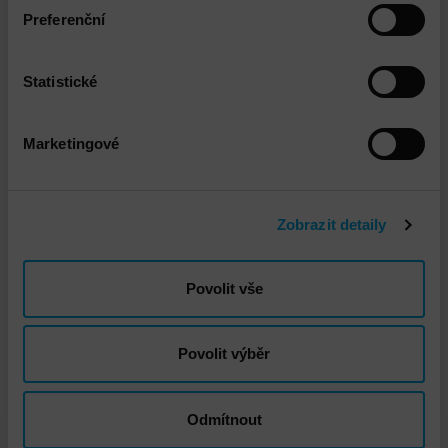
Fortinet Instalace a implementace FortiGate
Preferenční
Statistické
Marketingové
Zobrazit detaily
DNS - Doprava standard
Povolit vše
Povolit výběr
Odmítnout