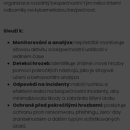
organizace rozsáhlý bezpečnostní tým nebo interní
odborníky na kybernetickou bezpečnost.
Slouží k:
Monitorování a analýze:
nepřetržitě monitoruje
síťovou aktivitu a bezpečnostní události v
reálném čase
Detekci hrozeb:
identifikuje známé i nové hrozby
pomocí pokročilých nástrojů, jako je strojové
učení a behaviorální analýza
Odpovědi na incidenty:
nabízí rychlou a
efektivní reakci na bezpečnostní incidenty, aby
minimalizovala škody a zabránila šíření útoku
Ochraně před pokročilými hrozbami:
poskytuje
ochranu proti ransomwaru, phishingu, zero-day
zranitelnostem a dalším typům sofistikovaných
útoků