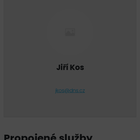
Jiří Kos
jkos@dns.cz
Propojené služby