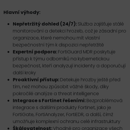
Hlavní výhody:
Nepřetržitý dohled (24/7):
Služba zajišťuje stálé
monitorování a detekci hrozeb, což je zásadní pro
organizace, které nemohou mít vlastní
bezpečnostní tým k dispozici nepřetržitě
Expertní podpora:
FortiGuard MDR poskytuje
přístup k týmu odborníků na kybernetickou
bezpečnost, kteří analyzují incidenty a doporučují
další kroky
Proaktivní přístup:
Detekuje hrozby ještě před
tím, než mohou způsobit vážné škody, díky
pokročilé analýze a threat intelligence
Integrace s Fortinet řešeními:
Bezproblémová
integrace s dalšími produkty Fortinet, jako je
FortiGate, FortiAnalyzer, FortiEDR, a další, čímž
umožňuje komplexní ochranu celé infrastruktury
Škálovatelnost:
Vhodné pro organizace všech