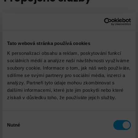
Tato webová stránka používá cookies
K personalizaci obsahu a reklam, poskytování funkcí
sociálních médií a analýze naší návštěvnosti využíváme
DNS - Penetrační testování interní a externí
soubory cookie. Informace o tom, jak náš web používáte,
infrastruktury
sdílíme se svými partnery pro sociální média, inzerci a
analýzy. Partneři tyto údaje mohou zkombinovat s
dalšími informacemi, které jste jim poskytli nebo které
získali v důsledku toho, že používáte jejich služby.
Výběr
Nutné
souhlasu