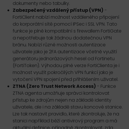
dokumenty nebo tabulky.
Zabezpečený vzdálený přístup (VPN)
-
FortiClient nabízí možnost vzdáleného připojení
do korporátní sítě pomocí IPSec i SSL VPN. Tato
funkce je plně kompatibilní s firewallem FortiGate
a nepotřebuje tak žádnou dodatečnou VPN
bránu. Nabízí různé možnosti autentizace
uživatele jako je 2FA autentizace včetně využití
generátoru jednorázových hesel od Fortinetu
(FortiToken). Výhodou plné verze FortiClienta je i
možnost využít pokročilých VPN funkcí jako je
vytočení VPN spojení před přihlášením uživatel.
ZTNA (Zero Trust Network Access)
- Funkce
ZTNA agenta umožňuje správci kontrolovat
přístup ke zdrojům nejen na základě identity
uživatele, ale i na základě stavu koncové stanice.
Lze tak nastavit pravidlo, které zkontroluje, že na
stanici například běží antivirový program a má
aktuální definice, případně zkontrolovat, zda