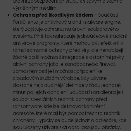
úrovni zabezpečení přístupu k síťovým diskům a
výměnným médiím.
Ochrana před škodlivým kódem
– Součásti
FortiClienta je antivirový a anti-malware engine,
který zajišťuje ochranu na úrovní souborového
systému. Plně tak nahrazuje jednoúčelové tradiční
antivirové programy, které mohou být efektivní v
rámci samotné ochrany před viry, ale nenabízejí
žádné další možnosti integrace s ostatními prvky
aktivní ochrany jako je sandbox nebo firewall.
Samozřejmostí je i možnost připojení ke
cloudovým službám výrobce, kdy uživatel
dostane nejaktuálnější definice v řádu jednotek
minut po jejich odhalení. Součástí Forticlienta je i
soubor speciálních technik ochrany před
ransomware, kde lze definovat konkrétní
adresáře, které mají být pomocí těchto technik
chráněny. Typicky se bude jednat o adresáře, kde
jsou uloženy uživatelská data jako jsou obrázky,