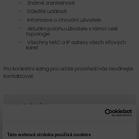
-
Známé zranitelnosti
-
Důležité události
-
Informace o chování uživatele
-
Aktuální polohu uživatele v rámci celé
topologie
-
Všechny MAC a IP adresy všech síťových
karet
Pro konkrétní sizing pro určité prostředí nás neváhejte
kontaktovat.
Ke stažení
FortiClient Data Sheet.pdf
PDF 1.52MB
Tato webová stránka používá cookies