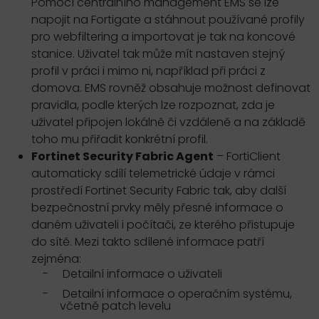
Pomocí centrálního management EMS se lze
napojit na Fortigate a stáhnout používané profily
pro webfiltering a importovat je tak na koncové
stanice. Uživatel tak může mít nastaven stejný
profil v práci i mimo ni, například při práci z
domova. EMS rovněž obsahuje možnost definovat
pravidla, podle kterých lze rozpoznat, zda je
uživatel připojen lokálně či vzdáleně a na základě
toho mu přiřadit konkrétní profil.
Fortinet Security Fabric Agent
– FortiClient
automaticky sdílí telemetrické údaje v rámci
prostředí Fortinet Security Fabric tak, aby další
bezpečnostní prvky měly přesné informace o
daném uživateli i počítači, ze kterého přistupuje
do sítě. Mezi takto sdílené informace patří
zejména:
-
Detailní informace o uživateli
-
Detailní informace o operačním systému,
včetně patch levelu