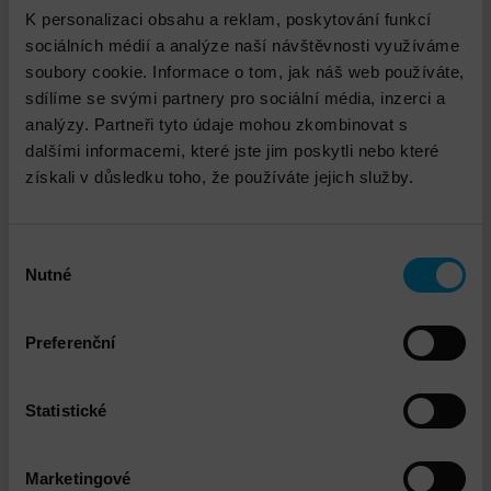
K personalizaci obsahu a reklam, poskytování funkcí
sociálních médií a analýze naší návštěvnosti využíváme
soubory cookie. Informace o tom, jak náš web používáte,
Technický garant
sdílíme se svými partnery pro sociální média, inzerci a
analýzy. Partneři tyto údaje mohou zkombinovat s
dalšími informacemi, které jste jim poskytli nebo které
získali v důsledku toho, že používáte jejich služby.
Výběr
Nutné
souhlasu
Preferenční
Jiří Kos
Statistické
jkos@dns.cz
Marketingové