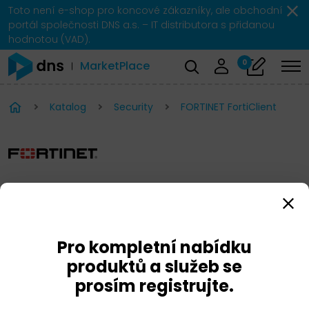
Toto není e-shop pro koncové zákazníky, ale obchodní
portál společnosti DNS a.s. – IT distributora s přidanou
hodnotou (VAD).
0
MarketPlace
Katalog
Security
FORTINET FortiClient
FORTINET FortiClient
Pro kompletní nabídku
produktů a služeb se
prosím registrujte.