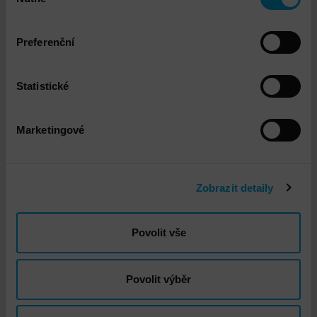
souhlasu
Ke stažení
Preferenční
Phishing_campaign_assessment-
popis_služby
PDF 155.06kB
Statistické
Marketingové
Technický garant
Zobrazit detaily
Povolit vše
Povolit výběr