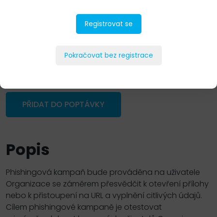
Registrovat se
Pokračovat bez registrace
PŘIDAT DO POPTÁVKY
Popis
Phishingová kampaň bude prováděna na uživatele
Organizace se záměrem přesvědčit k otevření přílohy
nebo k přistoupení na URL a vyplnění citlivých údajů.
Cílem phishingové kampaně je otestovat