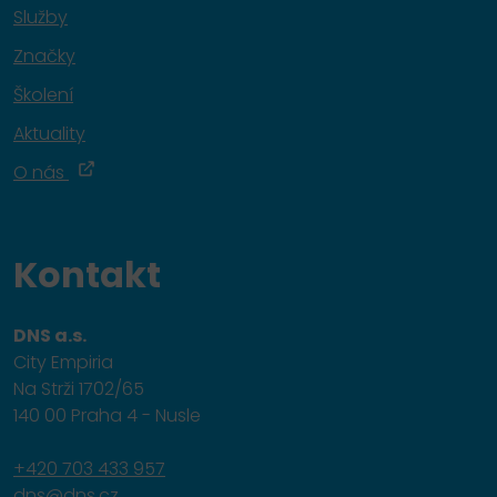
Služby
Značky
Školení
Aktuality
O nás
Kontakt
DNS a.s.
City Empiria
Na Strži 1702/65
140 00 Praha 4 - Nusle
+420 703 433 957
dns@dns.cz