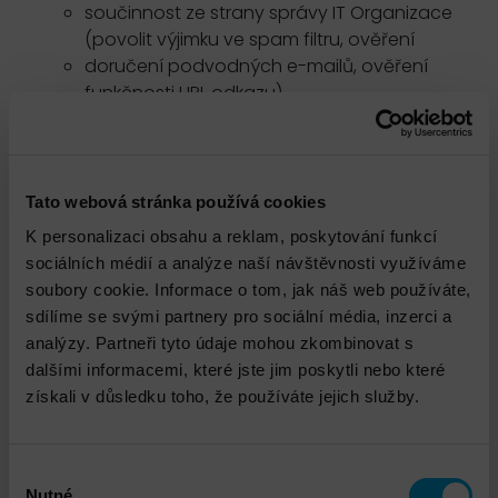
součinnost ze strany správy IT Organizace
(povolit výjimku ve spam filtru, ověření
doručení podvodných e-mailů, ověření
funkčnosti URL odkazu)
Spuštění kampaně cca na 1 týden
Vyhodnocení výsledků
Závěrečná zpráva
Konzultace
Tato webová stránka používá cookies
Pro úspěšnou instalaci a implementaci je nutná
K personalizaci obsahu a reklam, poskytování funkcí
spolupráce a příprava na straně příjemce služby!
sociálních médií a analýze naší návštěvnosti využíváme
Služba je doručována konzultantem s odpovídající
soubory cookie. Informace o tom, jak náš web používáte,
certifikací výrobce anebo 5+ let zkušenostmi v dané
sdílíme se svými partnery pro sociální média, inzerci a
oblasti. Služba je doručována vzdáleně (kromě
analýzy. Partneři tyto údaje mohou zkombinovat s
instalace hardware), v pracovní dny, v čase od 8 do
dalšími informacemi, které jste jim poskytli nebo které
17hod.
získali v důsledku toho, že používáte jejich služby.
Služba je platná v rámci České republiky.
Výběr
Nutné