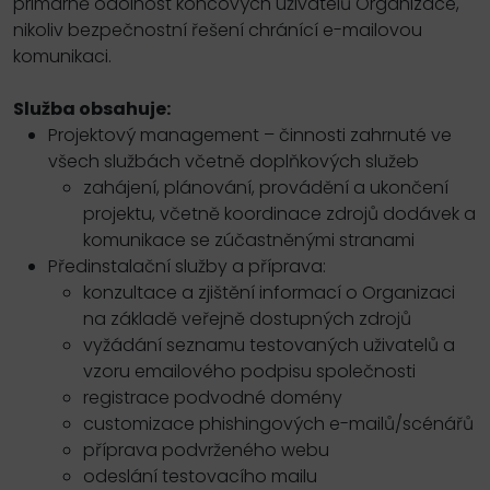
primárně odolnost koncových uživatelů Organizace,
nikoliv bezpečnostní řešení chránící e-mailovou
komunikaci.
Služba obsahuje:
Projektový management – činnosti zahrnuté ve
všech službách včetně doplňkových služeb
zahájení, plánování, provádění a ukončení
projektu, včetně koordinace zdrojů dodávek a
komunikace se zúčastněnými stranami
Předinstalační služby a příprava:
konzultace a zjištění informací o Organizaci
na základě veřejně dostupných zdrojů
vyžádání seznamu testovaných uživatelů a
vzoru emailového podpisu společnosti
registrace podvodné domény
customizace phishingových e-mailů/scénářů
příprava podvrženého webu
odeslání testovacího mailu