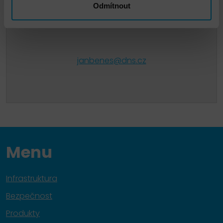
Odmítnout
Jan Beneš
janbenes@dns.cz
Menu
Infrastruktura
Bezpečnost
Produkty