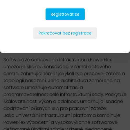
Registrovat se
PŘIDAT DO POPTÁVKY
Pokračovat bez registrace
Popis
Softwarově definovaná infrastruktura PowerFlex
umožňuje širokou konsolidaci v rámci datového
centra, zahrnující téměř jakýkoli typ pracovní zátěže a
topologii nasazení. Jeho architektura zaměřená na
software umožňuje automatizaci a
programovatelnost celé infrastrukturní sady. Poskytuje
škálovatelnost, výkon a odolnost, umožňující snadné
dodržování přísných SLA pro pracovní zátěže.
Jako univerzální infrastrukturní platforma kombinuje
PowerFlex výpočetní a vysokovýkonné softwarově
definované úložištní zdroje v řízené, sjednocené