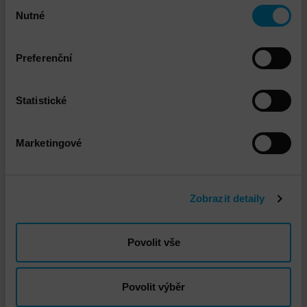
Výběr
Nutné
souhlasu
Preferenční
VMware vSAN Ready node Instalace a
implementace
Statistické
Marketingové
Zobrazit detaily
Povolit vše
VMware vSphere Instalace a implementace
Povolit výběr