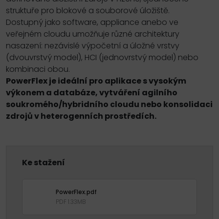
struktuře pro blokové a souborové úložiště.
Dostupný jako software, appliance anebo ve
veřejném cloudu umožňuje různé architektury
nasazení: nezávislé výpočetní a úložné vrstvy
(dvouvrstvý model), HCI (jednovrstvý model) nebo
kombinaci obou.
PowerFlex je ideální pro aplikace s vysokým
výkonem a databáze, vytváření agilního
soukromého/hybridního cloudu nebo konsolidaci
zdrojů v heterogenních prostředích.
Ke stažení
PowerFlex.pdf
PDF 1.33MB