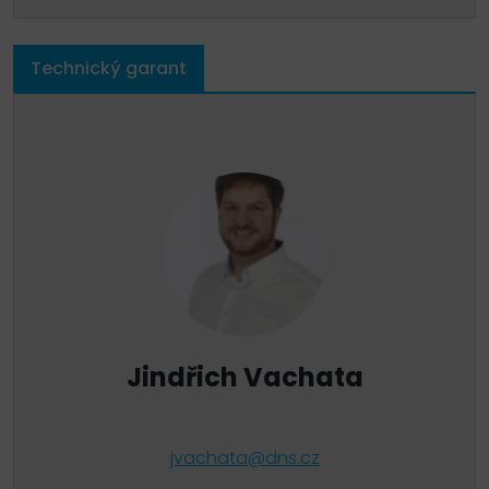
Technický garant
Jindřich Vachata
jvachata@dns.cz