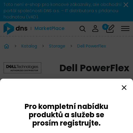
Toto není e-shop pro koncové zákazníky, ale obchodní
portál společnosti DNS a.s. – IT distributora s přidanou
hodnotou (VAD).
0
MarketPlace
Katalog
Storage
Dell PowerFlex
Dell PowerFlex
Pro kompletní nabídku
produktů a služeb se
prosím registrujte.