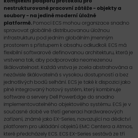
komplexní podporu protokolů pro
nestrukturované pracovní zátěže - objekty a
soubory - na jediné moderní úložné
platformě.
Pomocí ECS mohou organizace snadno
spravovat globálně distribuovanou úložnou
infrastrukturu pod jedním globálním jmenným
prostorem s přístupem k obsahu odkudkoli. ECS má
flexibilní softwarově definovanou architekturu, která je
vrstvena tak, aby podporovala neomezenou
škálovatelnost. Každá vrstva je zcela abstrahována a
nezávisle škálovatelná s vysokou dostupností a bez
jednotlivých bodů selhání. ECS je také k dispozici jako
plně integrovaný hotový systém, který kombinuje
software a servery Dell PowerEdge do snadno
implementovatelného objektového systému. ECS je v
současné době ve třetí generaci hardwareových
zařízení, známé jako EX-Series, navazující na dědictví
platforem pro ukládání objektů EMC Centera a Atmos,
které předcházely ECS. ECS EX-Series sestává ze tří