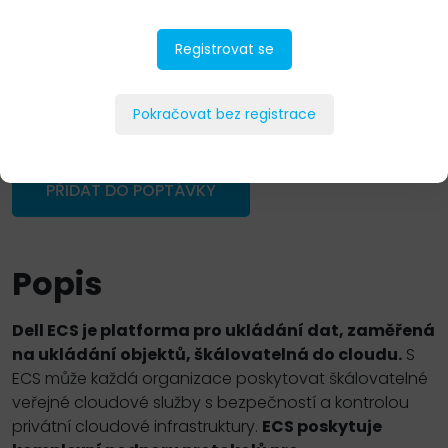
Registrovat se
Pokračovat bez registrace
PŘIDAT DO POPTÁVKY
Popis
Dell ECS je platforma pro ukládání dat, zaměřená
na ukládání objektů, škálovatelná do cloudu.
S
ECS může každá organizace poskytovat škálovatelné
veřejné cloudové služby s bezpečností a kontrolou
privátní cloudové infrastruktury.
ECS poskytuje