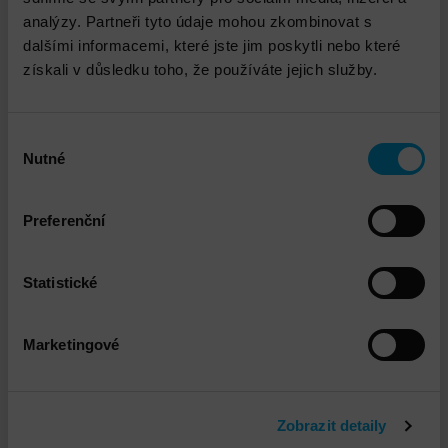
analýzy. Partneři tyto údaje mohou zkombinovat s
dalšími informacemi, které jste jim poskytli nebo které
jvachata@dns.cz
získali v důsledku toho, že používáte jejich služby.
Výběr
Nutné
souhlasu
Propojené služby
Preferenční
Statistické
Marketingové
Zobrazit detaily
Dell PowerStore Instalace a implementace