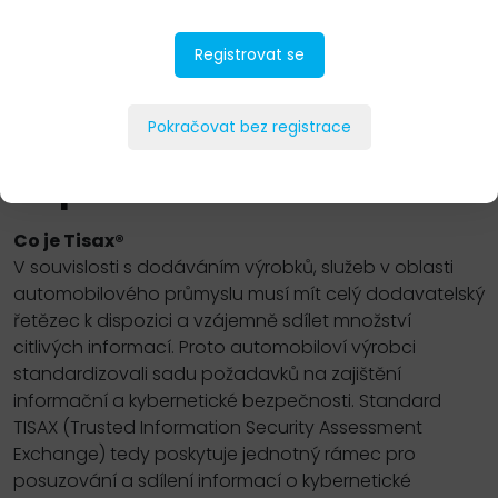
Registrovat se
PŘIDAT DO POPTÁVKY
Pokračovat bez registrace
Popis
Co je Tisax®
V souvislosti s dodáváním výrobků, služeb v oblasti
automobilového průmyslu musí mít celý dodavatelský
řetězec k dispozici a vzájemně sdílet množství
citlivých informací. Proto automobiloví výrobci
standardizovali sadu požadavků na zajištění
informační a kybernetické bezpečnosti. Standard
TISAX (Trusted Information Security Assessment
Exchange) tedy poskytuje jednotný rámec pro
posuzování a sdílení informací o kybernetické