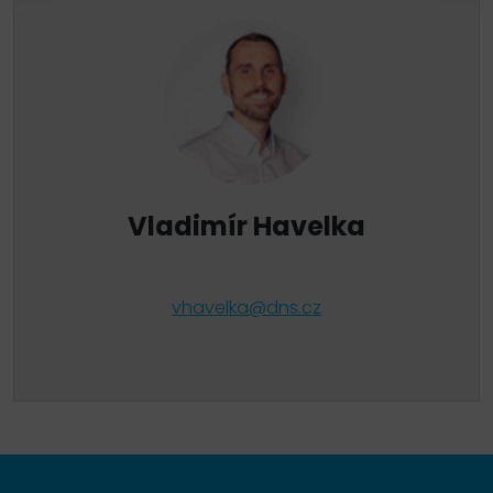
Vladimír Havelka
vhavelka@dns.cz