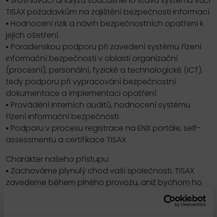
▪ Srovnávací analýzu současného stavu systému vůči
TISAX požadavkům na zajištění bezpečnosti informací.
▪ Hodnocení rizik a návrh bezpečnostních opatření k
jejich ošetření.
▪ Poradenskou podporu při zavedení systému řízení
informační bezpečnosti v oblasti organizační
(procesní), personální, fyzické a technologické (ICT),
tedy podporu při vypracování bezpečnostní
dokumentace a implementaci opatření.
▪ Provádění interních auditů, hodnocení systému
řízení informační bezpečnosti.
▪ Podporu v procesu registrace na ENX portále, self-
assessmentu a certifikace TISAX.
Charakter našeho přístupu:
▪ Zachováme plynulý chod vaší společnosti. TISAX
zavedeme během plného provozu, aniž bychom ho
narušili.
▪ Náš přístup k implementaci požadavků TISAX je velmi