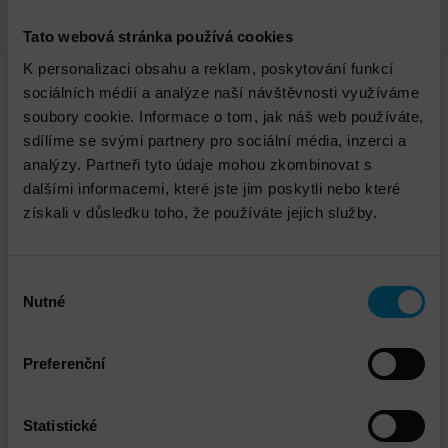
flexibilní. Můžeme provést projekt podle naší
standardní metodiky, či postup přizpůsobit vašim
Tato webová stránka používá cookies
standardům.
K personalizaci obsahu a reklam, poskytování funkcí
▪ Tam, kde je to možné, nevytváříme procesy nové, ale
sociálních médií a analýze naší návštěvnosti využíváme
stávající přizpůsobujeme daným TISAX požadavkům.
soubory cookie. Informace o tom, jak náš web používáte,
Přínosy
sdílíme se svými partnery pro sociální média, inzerci a
Mezi hlavní přínosy námi poskytnuté služby Zavedení
analýzy. Partneři tyto údaje mohou zkombinovat s
systému řízení informační bezpečnosti TISAX patří
dalšími informacemi, které jste jim poskytli nebo které
zejména:
získali v důsledku toho, že používáte jejich služby.
▪
Průkaznost bezpečnosti:
Jako dodavatelé v
automobilovém průmyslu (zejména Tier 1 a Tier 2)
pomocí TISAX prokážete, že splňujete náročné
Výběr
Nutné
požadavky na informační bezpečnost.
souhlasu
▪
Marketing, propagace:
po úspěšné certifikaci
nezávislým certifikačním orgánem můžete sdílet
Preferenční
TISAX® label odpovídající vašemu byznysu v rámci
„ENX Network“.
▪
Snížení kybernetického rizika:
TISAX pomůže
Statistické