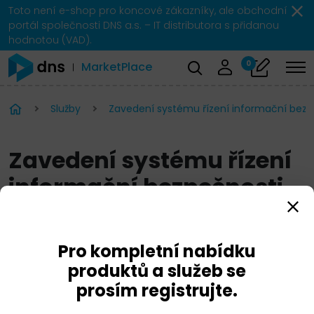
Toto není e-shop pro koncové zákazníky, ale obchodní
portál společnosti DNS a.s. – IT distributora s přidanou
hodnotou (VAD).
0
MarketPlace
Služby
Zavedení systému řízení informační bezp
Zavedení systému řízení
informační bezpečnosti
TISAX
Pro kompletní nabídku
produktů a služeb se
prosím registrujte.