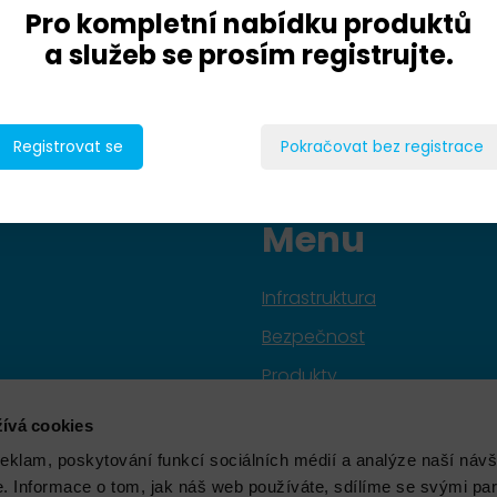
Pro kompletní nabídku produktů
a služeb se prosím registrujte.
Registrovat se
Pokračovat bez registrace
Menu
Infrastruktura
Bezpečnost
Produkty
Služby
ívá cookies
Značky
reklam, poskytování funkcí sociálních médií a analýze naší návš
 Informace o tom, jak náš web používáte, sdílíme se svými par
Školení