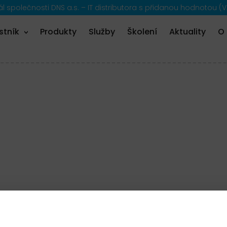
 společnosti DNS a.s. – IT distributora s přidanou hodnotou (V
stník
Produkty
Služby
Školení
Aktuality
O