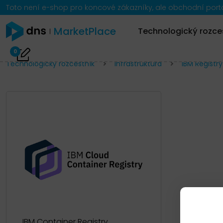
Toto není e-shop pro koncové zákazníky, ale obchodní portál
MarketPlace
Technologický rozce
0
Technologický rozcestník
Infrastruktura
IBM Registry
IBM Container Registry