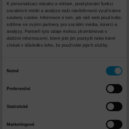
K personalizaci obsahu a reklam, poskytování funkcí
sociálních médií a analýze naší návštěvnosti využíváme
soubory cookie. Informace o tom, jak náš web používáte,
sdílíme se svými partnery pro sociální média, inzerci a
analýzy. Partneři tyto údaje mohou zkombinovat s
dalšími informacemi, které jste jim poskytli nebo které
získali v důsledku toho, že používáte jejich služby.
Výběr
HPE Pásková knihovna StoreEver MSL6480
Nutné
souhlasu
Preferenční
DETAIL
Statistické
Marketingové