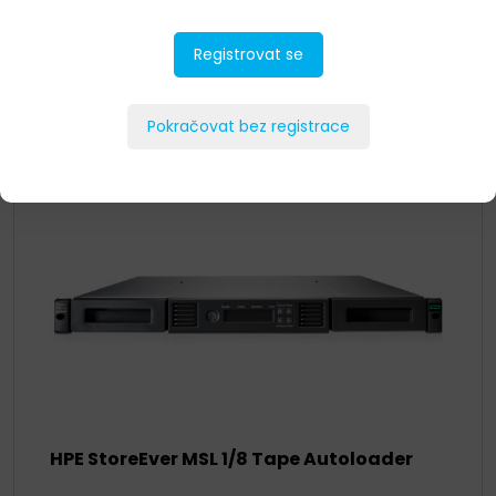
HPE StoreOnce Systems
Registrovat se
DETAIL
Pokračovat bez registrace
HPE StoreEver MSL 1/8 Tape Autoloader