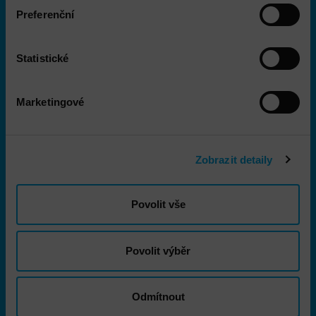
Školení
Preferenční
Aktuality
O nás
Statistické
Marketingové
Kontakt
DNS a.s.
Zobrazit detaily
City Empiria
Na Strži 1702/65
Povolit vše
140 00 Praha 4 - Nusle
+420 703 433 957
Povolit výběr
dns@dns.cz
Odmítnout