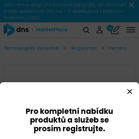
Toto není e-shop pro koncové zákazníky, ale obchodní
portál společnosti DNS a.s. – IT distributora s přidanou
hodnotou (VAD).
0
MarketPlace
Technologický rozcestník
Bezpečnost
Pentera
Pro kompletní nabídku
produktů a služeb se
prosím registrujte.