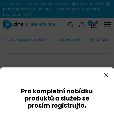
Toto není e-shop pro koncové zákazníky, ale obchodní
portál společnosti DNS a.s. – IT distributora s přidanou
hodnotou (VAD).
0
MarketPlace
Technologický rozcestník
Bezpečnost
IBM QRadar
Pro kompletní nabídku
produktů a služeb se
prosím registrujte.