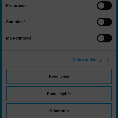
Školení
Preferenční
Aktuality
O nás
Statistické
Marketingové
Kontakt
DNS a.s.
Zobrazit detaily
City Empiria
Na Strži 1702/65
Povolit vše
140 00 Praha 4 - Nusle
+420 703 433 957
Povolit výběr
dns@dns.cz
Odmítnout