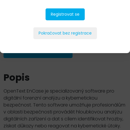
Registrovat se
Pokračovat bez registrace
PŘIDAT DO POPTÁVKY
Popis
OpenText EnCase je specializovaný software pro
digitální forenzní analýzu a kybernetickou
bezpečnost. Tento software umožňuje profesionálům
v oblasti bezpečnosti provádět hloubkovou analýzu
digitálních zařízení a dat s cílem identifikovat hrozby,
získat důkazy nebo reagovat na kybernetické útoky.