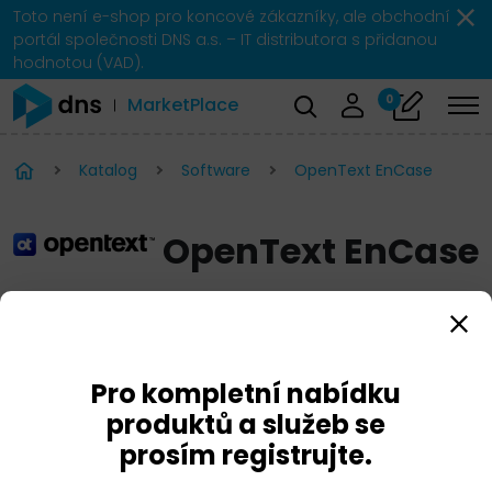
Toto není e-shop pro koncové zákazníky, ale obchodní
portál společnosti DNS a.s. – IT distributora s přidanou
hodnotou (VAD).
0
MarketPlace
Katalog
Software
OpenText EnCase
OpenText EnCase
Pro kompletní nabídku
produktů a služeb se
prosím registrujte.