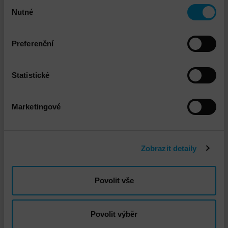
Výběr
Nutné
souhlasu
Preferenční
Opentext a NetIQ Komplexní podpora systémů
Statistické
Marketingové
Zobrazit detaily
Povolit vše
Opentext Filr Instalace a implementace
Povolit výběr