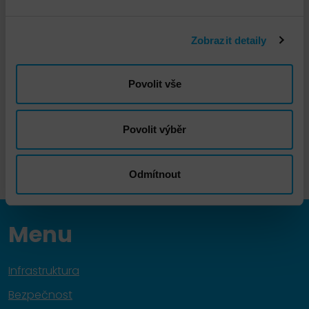
Zobrazit detaily
Check Point Quantum Spark
Povolit vše
DETAIL
Povolit výběr
Odmítnout
Menu
Infrastruktura
Bezpečnost