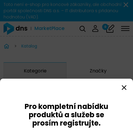
Toto není e-shop pro koncové zákazníky, ale obchodní
portál společnosti DNS a.s. – IT distributora s přidanou
hodnotou (VAD).
0
MarketPlace
Katalog
Kategorie
Značky
Zobrazit značky
Pro kompletní nabídku
CheckPoint
produktů a služeb se
prosím registrujte.