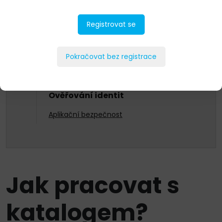
Security
Registrovat se
Software
Nový Zákon o kybernetické bezpečnosti
Pokračovat bez registrace
a směrnice NIS2
Bezpečnost komunikačních sítí
Ověřování identit
Aplikační bezpečnost
Jak pracovat s
katalogem?