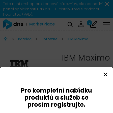
Toto není e-shop pro koncové zákazníky, ale obchodní
portál společnosti DNS a.s. – IT distributora s přidanou
hodnotou (VAD).
0
MarketPlace
Katalog
Software
IBM Maximo
IBM Maximo
Pro kompletní nabídku
produktů a služeb se
prosím registrujte.