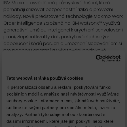
IBM Maximo osvědčená průmyslová řešení, která
pomáhají snižovat bezpečnostní rizika a provozní
náklady. Nově představená technologie Maximo Work
Order Intelligence založená na IBM watsonx™ využívá
generativní umělou inteligenci k urychlení schvalování
prací, zlepšení kvality dat, poskytování přesných
doporučení kódů poruch a umožnění sledování emisí
pro podporu operací a vykazování podnikové
udržitelnosti.
Tato webová stránka používá cookies
K personalizaci obsahu a reklam, poskytování funkcí
Propojené služby
sociálních médií a analýze naší návštěvnosti využíváme
soubory cookie. Informace o tom, jak náš web používáte,
sdílíme se svými partnery pro sociální média, inzerci a
analýzy. Partneři tyto údaje mohou zkombinovat s
dalšími informacemi, které jste jim poskytli nebo které