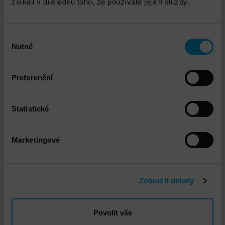
získali v důsledku toho, že používáte jejich služby.
Výběr
Nutné
souhlasu
VMware vSphere Instalace a implementace
Preferenční
Statistické
Marketingové
IBM Storage Defender / Spectrum Protect
Zobrazit detaily
Instalace a implementace
Povolit vše