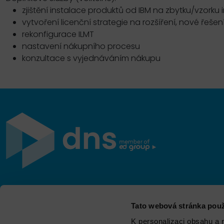
zjištění instalace produktů od IBM na zbytku/vzorku i
vytvoření licenční strategie na rozšíření, nové řešení
rekonfigurace ILMT
nastavení nákupního procesu
konzultace s vyjednáváním nákupu
Jsme součástí eD skupiny, ekosystému firem v oblasti
Tato webová stránka použ
IT, obchodu, softwarových řešení, komunikace, e-
commerce a technologií s 30 lety zkušeností, více než
K personalizaci obsahu a 