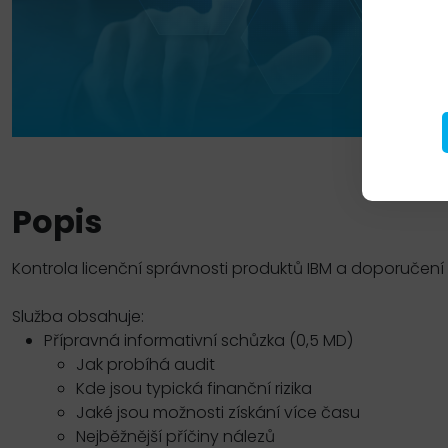
Popis
Kontrola licenční správnosti produktů IBM a doporučen
Služba obsahuje:
Přípravná informativní schůzka (0,5 MD)
Jak probíhá audit
Kde jsou typická finanční rizika
Jaké jsou možnosti získání více času
Nejběžnější příčiny nálezů