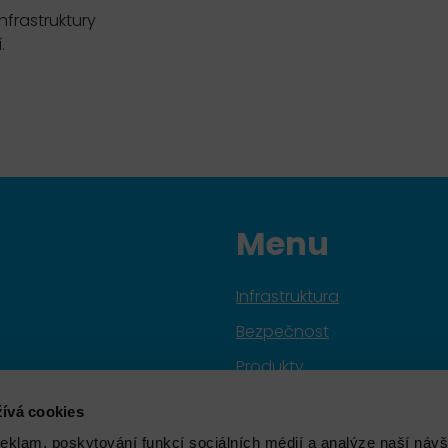
nfrastruktury
.
Menu
Infrastruktura
Bezpečnost
Produkty
Služby
ívá cookies
Značky
reklam, poskytování funkcí sociálních médií a analýze naší návš