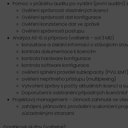
Pomoc v průběhu auditu po vydání (první auditní) z
Ověření správnosti vlastněných licencí
Ověření správnosti dat konfigurace
Ověření konzistence dat ve zprávě
Ověření správnosti postupu
Analýza AS-IS a příprava (volitelně – od 3 MD)
konzultace a získání informací o stávajícím sta
kontrola dokumentace k licencím
kontrola hardware konfigurace
kontrola software konfigurace
ověření splnění pravidel subkapacity (PVU, ILMT
ověření nepřímého přístupu (multiplexing)
Vytvoření zprávy s počty aktuálních licencí a s
Doporučení k odstranění případných licenčníc
Projektový management – činnosti zahrnuté ve vše
zahájení, plánování, provádění a ukončení pro
zúčastněnými stranami
Doplňkové služby (volitelné):