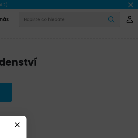
AD).
 nás
adenství