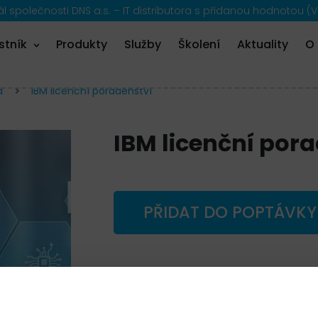
 společnosti DNS a.s. – IT distributora s přidanou hodnotou (V
stník
Produkty
Služby
Školení
Aktuality
O
a
IBM licenční poradenství
IBM licenční por
PŘIDAT DO POPTÁVKY