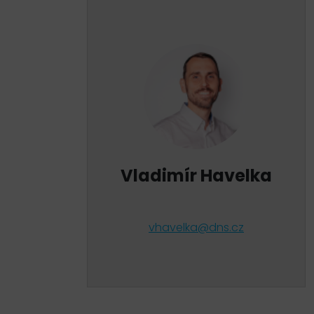
Vladimír Havelka
vhavelka@dns.cz