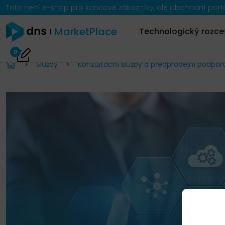
Toto není e-shop pro koncové zákazníky, ale obchodní portál
MarketPlace
Technologický rozce
0
Služby
Konzultační služby a předprodejní podpor