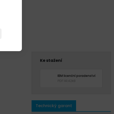
Ke stažení
IBM licenční poradenství
PDF 141.42kB
Technický garant