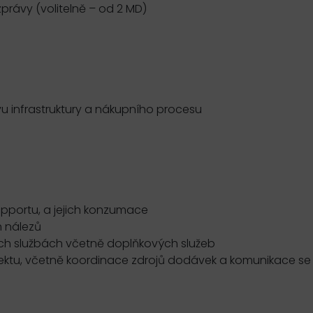
právy (volitelně – od 2 MD)
vu infrastruktury a nákupního procesu
)
upportu, a jejich konzumace
h nálezů
ch službách včetně doplňkových služeb
jektu, včetně koordinace zdrojů dodávek a komunikace se