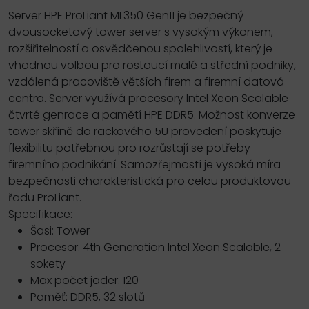
Server HPE ProLiant ML350 Gen11 je bezpečný
dvousocketový tower server s vysokým výkonem,
rozšiřitelností a osvědčenou spolehlivostí, který je
vhodnou volbou pro rostoucí malé a střední podniky,
vzdálená pracoviště větších firem a firemní datová
centra. Server využívá procesory Intel Xeon Scalable
čtvrté genrace a pamětí HPE DDR5. Možnost konverze
tower skříně do rackového 5U provedení poskytuje
flexibilitu potřebnou pro rozrůstají se potřeby
firemního podnikání. Samozřejmostí je vysoká míra
bezpečnosti charakteristická pro celou produktovou
řadu ProLiant.
Specifikace:
Šasi: Tower
Procesor: 4th Generation Intel Xeon Scalable, 2
sokety
Max počet jader: 120
Paměť: DDR5, 32 slotů