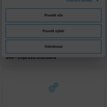
Zobrazit detaily
VMware vSphere Instalace a implementace
Povolit vše
Povolit výběr
Odmítnout
DNS - Doprava standard