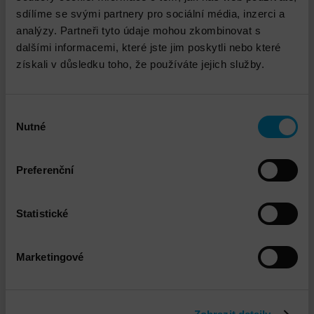
Propojené služby
sdílíme se svými partnery pro sociální média, inzerci a
analýzy. Partneři tyto údaje mohou zkombinovat s
dalšími informacemi, které jste jim poskytli nebo které
získali v důsledku toho, že používáte jejich služby.
Výběr
Nutné
souhlasu
VMware Infrastructure Health Check
Preferenční
Statistické
Marketingové