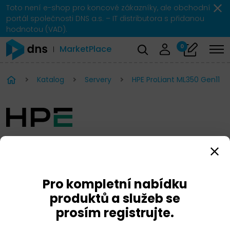
Toto není e-shop pro koncové zákazníky, ale obchodní
portál společnosti DNS a.s. – IT distributora s přidanou
hodnotou (VAD).
0
MarketPlace
Katalog
Servery
HPE ProLiant ML350 Gen11
HPE ProLiant ML350 Gen11
Pro kompletní nabídku
produktů a služeb se
prosím registrujte.