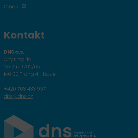
O nás
Kontakt
DNS a.s.
City Empiria
Na Strži 1702/65
140 00 Praha 4 - Nusle
+420 703 433 957
dns@dns.cz