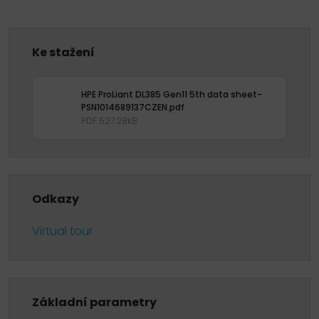
Ke stažení
HPE ProLiant DL385 Gen11 5th data sheet-
PSN1014689137CZEN.pdf
PDF 527.28kB
Odkazy
Virtual tour
Základní parametry