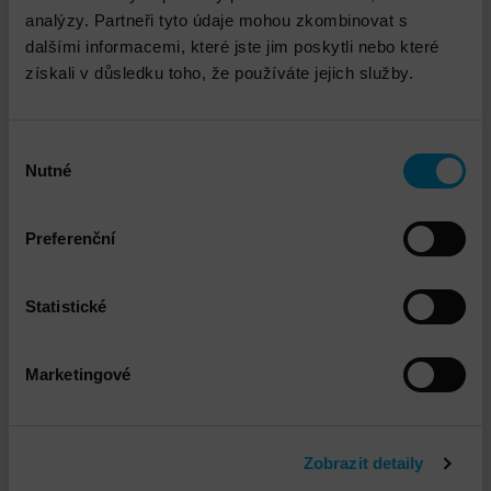
analýzy. Partneři tyto údaje mohou zkombinovat s
dalšími informacemi, které jste jim poskytli nebo které
získali v důsledku toho, že používáte jejich služby.
Výběr
Nutné
souhlasu
Pavel Novotný
Preferenční
pnovotny@dns.cz
Statistické
Marketingové
Propojené služby
Zobrazit detaily