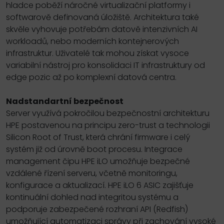
hladce poběží náročné virtualizační platformy i
softwarově definovaná úložiště. Architektura také
skvěle vyhovuje potřebám datově intenzivních AI
workloadů, nebo moderních kontejnerových
infrastruktur. Uživatelé tak mohou získat vysoce
variabilní nástroj pro konsolidaci IT infrastruktury od
edge pozic až po komplexní datová centra.
Nadstandartní bezpečnost
Server využívá pokročilou bezpečnostní architekturu
HPE postavenou na principu zero-trust a technologii
Silicon Root of Trust, která chrání firmware i celý
systém již od úrovně boot procesu. Integrace
management čipu HPE iLO umožňuje bezpečné
vzdálené řízení serveru, včetně monitoringu,
konfigurace a aktualizací. HPE iLO 6 ASIC zajišťuje
kontinuální dohled nad integritou systému a
podporuje zabezpečené rozhraní API (Redfish)
umožňující automatizaci správy při zachování vysoké