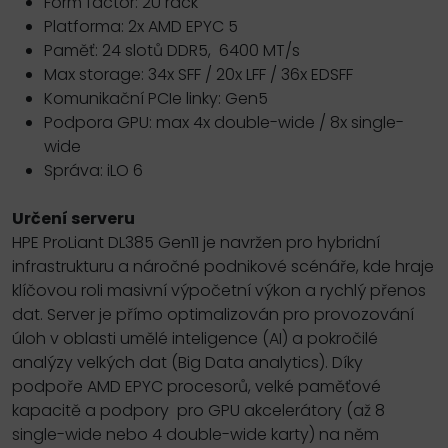
Form factor: 2U rack
Platforma: 2x AMD EPYC 5
Paměť: 24 slotů DDR5, 6400 MT/s
Max storage: 34x SFF / 20x LFF / 36x EDSFF
Komunikační PCIe linky: Gen5
Podpora GPU: max 4x double-wide / 8x single-
wide
Správa: iLO 6
Určení serveru
HPE ProLiant DL385 Gen11 je navržen pro hybridní
infrastrukturu a náročné podnikové scénáře, kde hraje
klíčovou roli masivní výpočetní výkon a rychlý přenos
dat. Server je přímo optimalizován pro provozování
úloh v oblasti umělé inteligence (AI) a pokročilé
analýzy velkých dat (Big Data analytics). Díky
podpoře AMD EPYC procesorů, velké paměťové
kapacitě a podpory pro GPU akcelerátory (až 8
single-wide nebo 4 double-wide karty) na něm