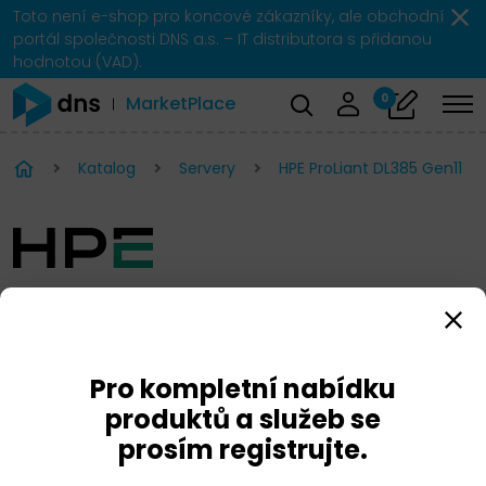
Toto není e-shop pro koncové zákazníky, ale obchodní
portál společnosti DNS a.s. – IT distributora s přidanou
hodnotou (VAD).
0
MarketPlace
Katalog
Servery
HPE ProLiant DL385 Gen11
HPE ProLiant DL385 Gen11
Pro kompletní nabídku
produktů a služeb se
prosím registrujte.