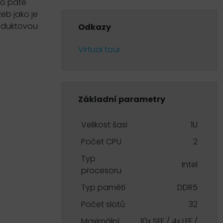
bo páté
eb jako je
roduktovou
Odkazy
Virtual tour
Základní parametry
Velikost šasi
1U
Počet CPU
2
Typ
Intel
procesoru
Typ paměti
DDR5
Počet slotů
32
Maximální
10x SFF / 4x LFF /