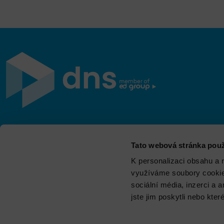
Jsme součástí eD skupiny, ekosystému firem v oblasti
Tato webová stránka použ
IT, obchodu, softwarových řešení, komunikace, e-
commerce a technologií s 30 lety zkušeností, více než
K personalizaci obsahu a 
700 odborníky a tržbami přesahujícími 16 miliard.
využíváme soubory cookie.
sociální média, inzerci a 
jste jim poskytli nebo kter