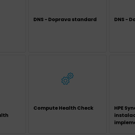
DNS - Doprava standard
DNS - D
Compute Health Check
HPE Syn
alth
instala
impleme