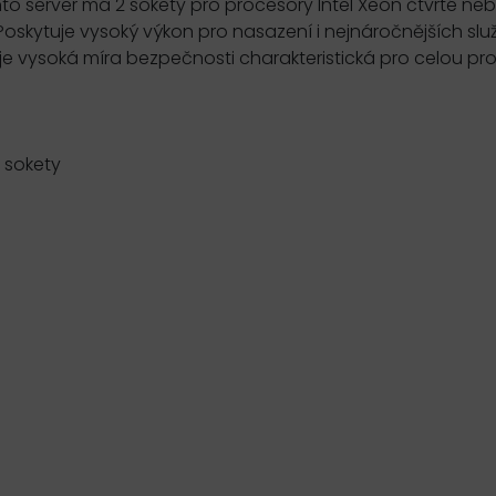
nto server má 2 sokety pro procesory Intel Xeon čtvrté ne
oskytuje vysoký výkon pro nasazení i nejnáročnějších služ
e vysoká míra bezpečnosti charakteristická pro celou p
2 sokety