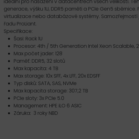
ideální pro nasazení v datacentrech všech velikostí. Te
generace, výšku 1U, DDR5 paměti a PCIe Gen5 sběrnice. P
virtualizace nebo databázové systémy. Samozřejmostí j
řadu ProLiant.
Specifikace:
Šasi: Rack 1U
Procesor: 4th / 5th Generation Intel Xeon Scalable, 
Max počet jader: 128
Paměť: DDR5, 32 slotů
Max kapacita: 4 TB
Max storage: 10x SFF, 4x LFF, 20x EDSFF
Typ disků: SATA, SAS, NVMe
Max kapacita storage: 307,2 TB
PCIe sloty: 3x PCIe 5.0
Management: HPE iLO 6 ASIC
Záruka: 3 roky NBD