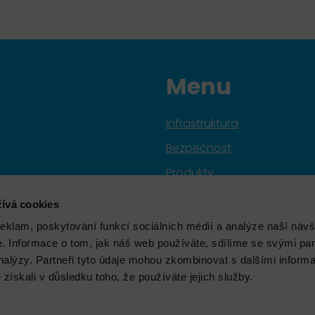
Menu
Infrastruktura
Bezpečnost
Produkty
Služby
ívá cookies
Značky
reklam, poskytování funkcí sociálních médií a analýze naší návš
 Informace o tom, jak náš web používáte, sdílíme se svými par
Školení
analýzy. Partneři tyto údaje mohou zkombinovat s dalšími inform
Aktuality
é získali v důsledku toho, že používáte jejich služby.
O nás