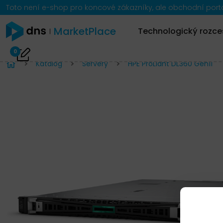
Toto není e-shop pro koncové zákazníky, ale obchodní portál
MarketPlace
Technologický rozce
0
Katalog
Servery
HPE ProLiant DL360 Gen11