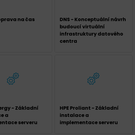
oprava na čas
DNS - Konceptuální návrh
budoucí virtuální
infrastruktury datového
centra
ergy - Základní
HPE Proliant - Základní
ce a
instalace a
ntace serveru
implementace serveru