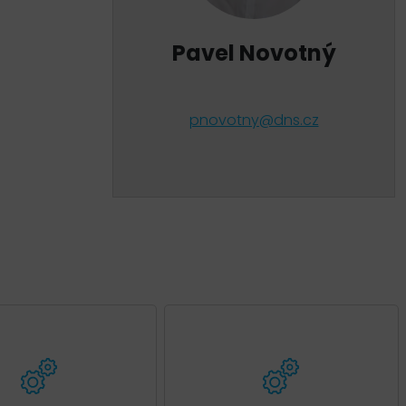
Pavel Novotný
pnovotny@dns.cz