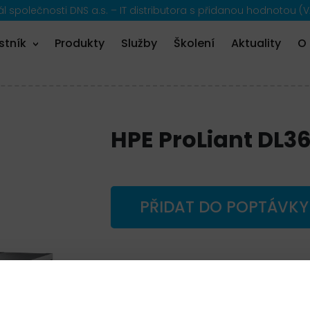
 společnosti DNS a.s. – IT distributora s přidanou hodnotou (V
stník
Produkty
Služby
Školení
Aktuality
O
HPE ProLiant DL36
PŘIDAT DO POPTÁVKY