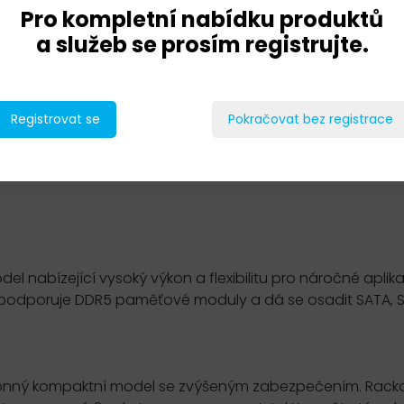
Pro kompletní nabídku produktů
a služeb se prosím registrujte.
Registrovat se
Pokračovat bez registrace
el nabízející vysoký výkon a flexibilitu pro náročné aplik
, podporuje DDR5 paměťové moduly a dá se osadit SATA, 
konný kompaktní model se zvýšeným zabezpečením. Rackov