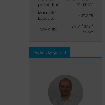
počet disků
20x EDSFF
Maximální
307,2 TB
kapacita
SATA / SAS /
Typy disků
NVMe
Technický garant