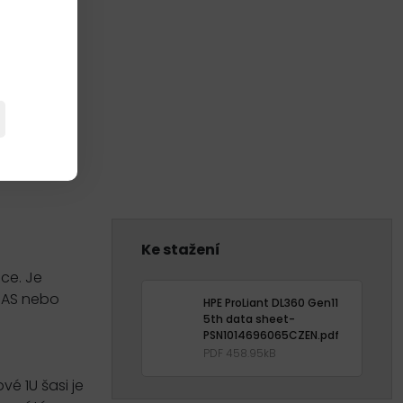
Ke stažení
ace. Je
SAS nebo
HPE ProLiant DL360 Gen11
5th data sheet-
PSN1014696065CZEN.pdf
PDF 458.95kB
é 1U šasi je