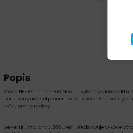
Popis
Server HPE ProLiant DL360 Gen11 je výkonný rackový 1U mod
postavený na Intel procesoru řady Xeon 4 nebo 5 gen
NVMe pevnými disky.
Server HPE ProLiant DL360 Gen11 představuje vysoce vý