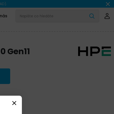
AD).
 nás
0 Gen11