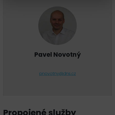
Pavel Novotný
pnovotny@dns.cz
Propojené služby