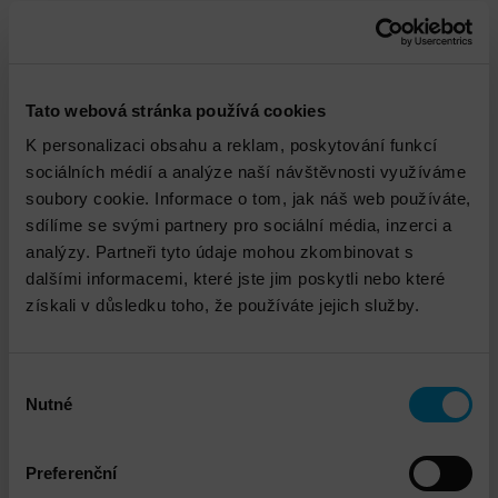
Uživatelé dokáží eliminovat zbytečné náklady na
napájení, chlazení a správu infrastruktury, kterou
reálně nevyužívají. Součástí instalace je i kapacitní
rezerva, která umožňuje okamžité škálování při
Tato webová stránka používá cookies
neplánovaném nárůstu zátěže.
K personalizaci obsahu a reklam, poskytování funkcí
Bezpečnost
sociálních médií a analýze naší návštěvnosti využíváme
HPE GreenLake poskytuje nekompromisní enterprise-
soubory cookie. Informace o tom, jak náš web používáte,
grade úroveň zabezpečení a plnou kontrolu nad daty
sdílíme se svými partnery pro sociální média, inzerci a
v rámci celého hybridního IT prostředí. Od edge lokací
analýzy. Partneři tyto údaje mohou zkombinovat s
přes centrální datová centra až po cloud.
dalšími informacemi, které jste jim poskytli nebo které
Nadstandardní ochrana je integrována napříč celým
získali v důsledku toho, že používáte jejich služby.
infrastrukturním stackem: zahrnuje jak servery, tak
pokročilá disková pole a specializované zálohovací
systémy pro ochranu dat. Architektura staví na
Výběr
Nutné
vícevrstvém zabezpečení chránícím hardware i
souhlasu
software. Cloudová platforma navíc zjednodušuje
plnění přísných compliance předpisů, řízení rizik a
Preferenční
správu šifrovacích klíčů. Výsledkem je unifikované,