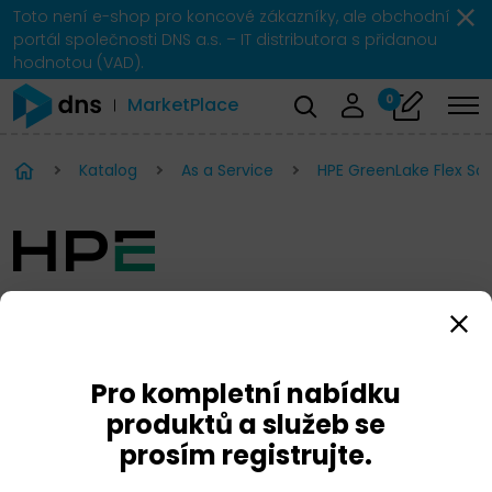
Toto není e-shop pro koncové zákazníky, ale obchodní
portál společnosti DNS a.s. – IT distributora s přidanou
hodnotou (VAD).
0
MarketPlace
Katalog
As a Service
HPE GreenLake Flex Sol
HPE GreenLake Flex
Solutions
Pro kompletní nabídku
produktů a služeb se
prosím registrujte.