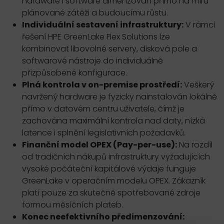
hardware i software dimenzován přímo na míru
plánované zátěži a budoucímu růstu.
Individuální sestavení infrastruktury:
V rámci
řešení HPE GreenLake Flex Solutions lze
kombinovat libovolné servery, disková pole a
softwarové nástroje do individuálně
přizpůsobené konfigurace.
Plná kontrola v on-premise prostředí:
Veškerý
navržený hardware je fyzicky nainstalován lokálně
přímo v datovém centru uživatele, čímž je
zachována maximální kontrola nad daty, nízká
latence i splnění legislativních požadavků.
Finanční model OPEX (Pay-per-use):
Na rozdíl
od tradičních nákupů infrastruktury vyžadujících
vysoké počáteční kapitálové výdaje funguje
GreenLake v operačním modelu OPEX. Zákazník
platí pouze za skutečně spotřebované zdroje
formou měsíčních plateb.
Konec neefektivního předimenzování: