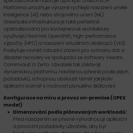
specializované nástroje typu Epic a MEDITECH.
Platforma umožňuje výrazně rychlejší nasazení umělé
inteligence (AI), nebo strojového učení (ML).
GreenLake infrastruktura je také perfektně
optimalizována pro kontejnerové architektury
využívající Red Hat OpenShift, high-performance
výpočty (HPC) a nasazení virtuálních desktopů (VDI).
Poskytuje rovněž robustní zázemí pro ochranu dat a
disaster recovery ve spolupráci se softwary Veeam,
Commvault či Zerto. Uživatelé tak získávají
dynamickou platformu, navrženou přesně podle jejich
požadavků, schopnou obsloužit téměř jakýkoliv
aplikační scénář s možností plynulého škálování.
Konfigurace na míru a provoz on-premise (OPEX
model)
Dimenzování podle plánovaných workloadů:
Před nasazením se přesně vyhodnocují aplikační
a provozní požadavky uživatele, aby byl