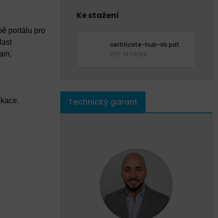
Ke stažení
bě portálu pro
last
certificate-hub-sb.pdf
ain,
PDF 747.90kB
Technický garant
ikace.