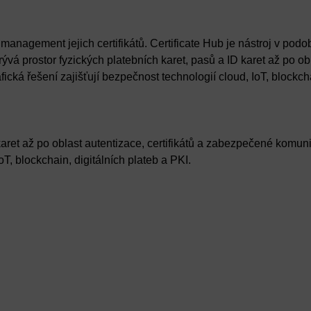
anagement jejich certifikátů. Certificate Hub je nástroj v podo
rývá prostor fyzických platebních karet, pasů a ID karet až po ob
ická řešení zajišťují bezpečnost technologií cloud, IoT, blockch
 karet až po oblast autentizace, certifikátů a zabezpečené komun
oT, blockchain, digitálních plateb a PKI.