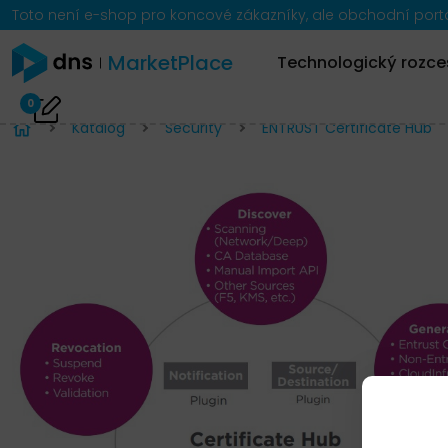
Toto není e-shop pro koncové zákazníky, ale obchodní portál
MarketPlace
Technologický rozce
0
Katalog
Security
ENTRUST Certificate Hub