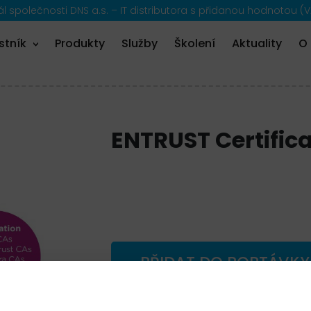
 společnosti DNS a.s. – IT distributora s přidanou hodnotou (V
stník
Produkty
Služby
Školení
Aktuality
O
ENTRUST Certific
PŘIDAT DO POPTÁVKY