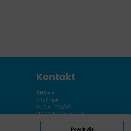
Kontakt
DNS a.s.
City Empiria
Na Strži 1702/65
140 00 Praha 4 - Nusle
+420 703 433 957
Povolit vše