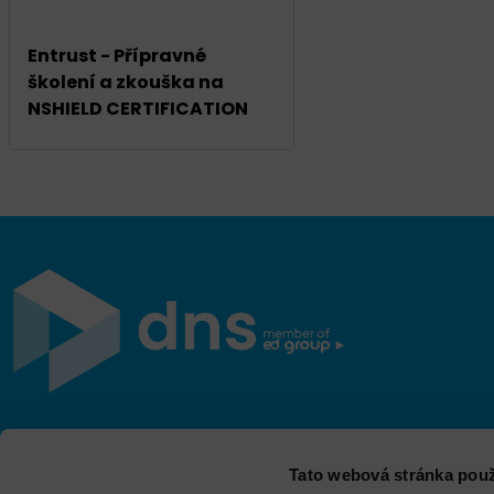
Entrust - Přípravné
školení a zkouška na
NSHIELD CERTIFICATION
Jsme součástí eD skupiny, ekosystému firem v oblasti
Tato webová stránka použ
IT, obchodu, softwarových řešení, komunikace, e-