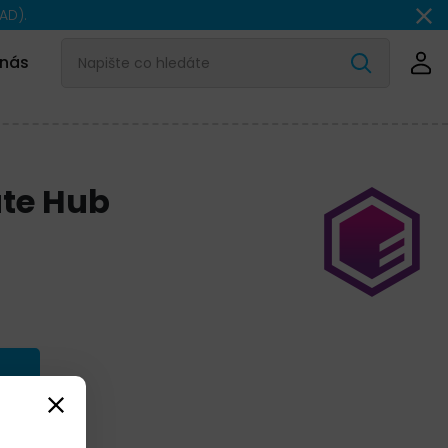
AD).
 nás
ate Hub