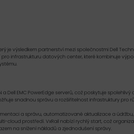
erý je výsledkem partnerství mezi společnostmi Dell Techn
ro infrastrukturu datových center, které kombinuje výpo
systému.
N a Dell EMC PowerEdge serverů, což poskytuje spolehlivý
ožňuje snadnou správu a rozšiřitelnost infrastruktury pro 
plementaci a správu, automatizované aktualizace a údržbu,
i-cloud prostředí. VxRail nabízí rychlý start, což organiz
razem na snížení nákladů a zjednodušení správy.