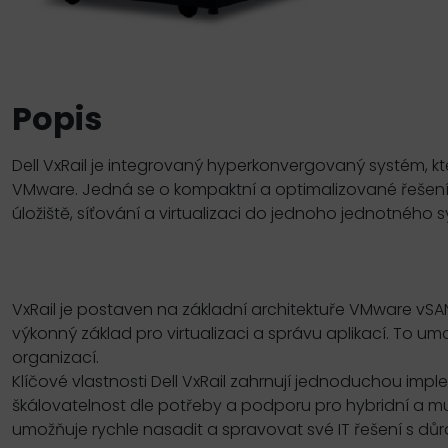
Popis
Dell VxRail je integrovaný hyperkonvergovaný systém, kt
VMware. Jedná se o kompaktní a optimalizované řešení p
úložiště, síťování a virtualizaci do jednoho jednotného 
VxRail je postaven na základní architektuře VMware vSA
výkonný základ pro virtualizaci a správu aplikací. To um
organizací.
Klíčové vlastnosti Dell VxRail zahrnují jednoduchou im
škálovatelnost dle potřeby a podporu pro hybridní a mult
umožňuje rychle nasadit a spravovat své IT řešení s dů