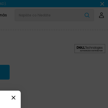
AD).
 nás