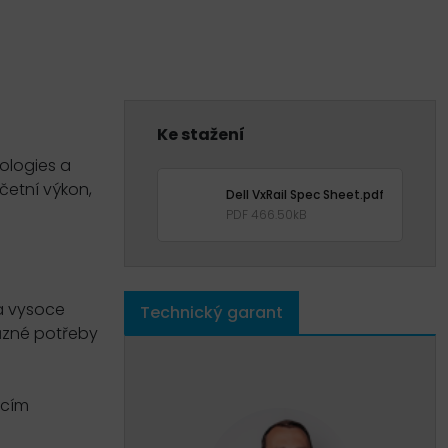
Ke stažení
ologies a
četní výkon,
Dell VxRail Spec Sheet.pdf
PDF 466.50kB
 a vysoce
Technický garant
různé potřeby
acím