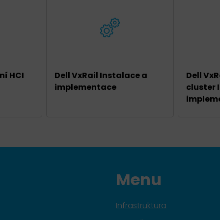
ní HCI
Dell VxRail Instalace a
Dell VxR
implementace
cluster 
implem
Menu
Infrastruktura