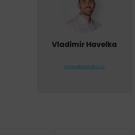
Vladimír Havelka
vhavelka@dns.cz