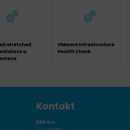
ail stretched
VMware Infrastructure
Instalace a
Health Check
entace
Kontakt
DNS a.s.
City Empiria