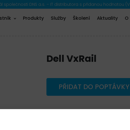
 společnosti DNS a.s. – IT distributora s přidanou hodnotou (V
stník
Produkty
Služby
Školení
Aktuality
O
Dell VxRail
PŘIDAT DO POPTÁVKY