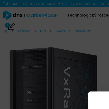
Toto není e-shop pro koncové zákazníky, ale obchodní portál
MarketPlace
Technologický rozce
0
Katalog
HCI
VxRail
Dell VxRail