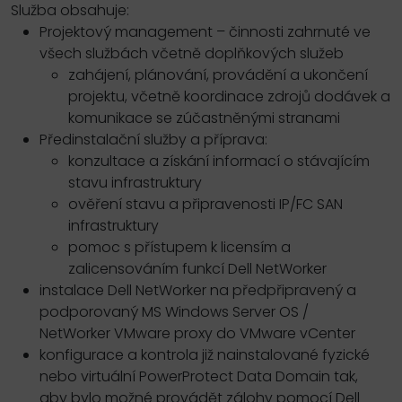
Služba obsahuje:
Projektový management – činnosti zahrnuté ve
všech službách včetně doplňkových služeb
zahájení, plánování, provádění a ukončení
projektu, včetně koordinace zdrojů dodávek a
komunikace se zúčastněnými stranami
Předinstalační služby a příprava:
konzultace a získání informací o stávajícím
stavu infrastruktury
ověření stavu a připravenosti IP/FC SAN
infrastruktury
pomoc s přístupem k licensím a
zalicensováním funkcí Dell NetWorker
instalace Dell NetWorker na předpřipravený a
podporovaný MS Windows Server OS /
NetWorker VMware proxy do VMware vCenter
konfigurace a kontrola již nainstalované fyzické
nebo virtuální PowerProtect Data Domain tak,
aby bylo možné provádět zálohy pomocí Dell