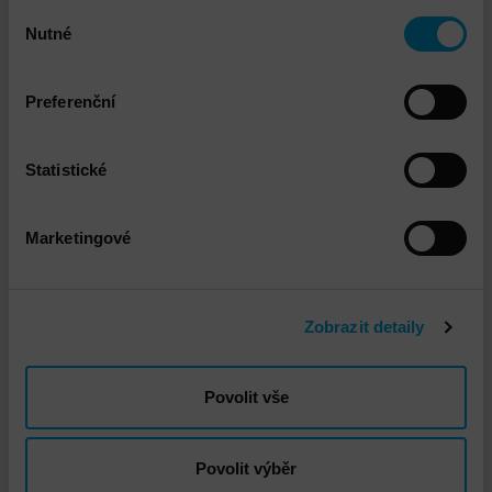
Registrace appliance na Dell support
Výběr
Nutné
souhlasu
Preferenční
Ke stažení
Statistické
Instalace a implementace Dell NetWorker
PDF 162.40kB
Marketingové
Technický garant
Zobrazit detaily
Povolit vše
Povolit výběr