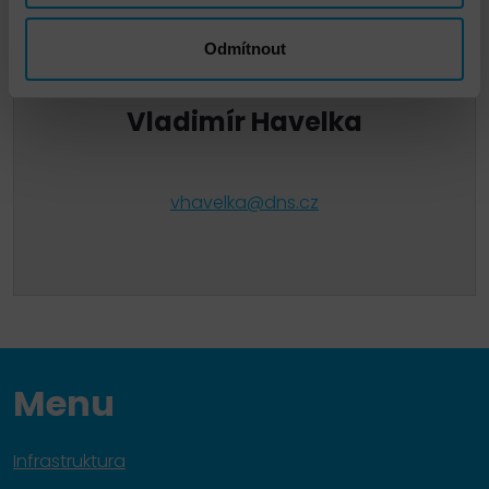
Odmítnout
Vladimír Havelka
vhavelka@dns.cz
Menu
Infrastruktura