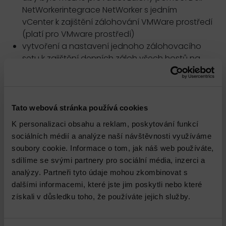
NetWorkerintegrace NetWorker s jedním
vCenter k zajištění zálohování VMWare prostředí
(platí pro VMware prostředí)
vytvoření a nastavení jednoho zálohovacího
setu k zajištění denních záloh všech hostů na
instalovanou PowerProtect Data Domain
Instalace páskového zařízení a související
konfigurace Dell NetWorker
Kontrola průběhu zálohování a ověření
Tato webová stránka používá cookies
funkčností Dell NetWorker a Data Domain
K personalizaci obsahu a reklam, poskytování funkcí
Kontrola funkčnosti celého řešení a případná
sociálních médií a analýze naší návštěvnosti využíváme
dodatečná optimalizace po implementaci
soubory cookie. Informace o tom, jak náš web používáte,
vzdáleně po dobu 2 měsíců od předání řešení
sdílíme se svými partnery pro sociální média, inzerci a
Zpracování a předání stručné dokumentace
analýzy. Partneři tyto údaje mohou zkombinovat s
implementovaného řešení s odkazy na oficiální
dalšími informacemi, které jste jim poskytli nebo které
dokumentaci Dell Technologies
získali v důsledku toho, že používáte jejich služby.
Základní zaškolení a předání informací
implementovaného řešení