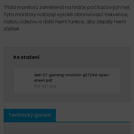
Třída monitorů zaměřená na hráče počítačových her.
Tyto monitory nabízejí vysoké obnovovací frekvence,
nízkou odezvu a další herní funkce, aby zlepšily herní
zážitek.
Ke stažení
dell-27-gaming-monitor-g2724d-spec-
sheet.pdf
PDF 497.41kB
Technický garant