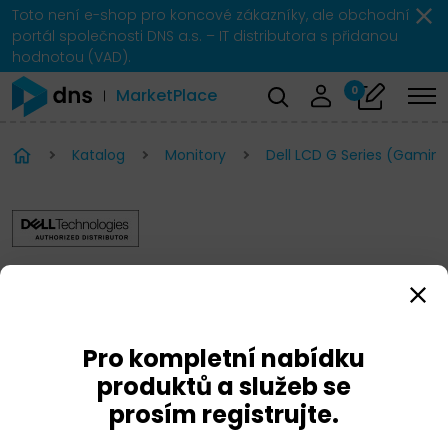
Toto není e-shop pro koncové zákazníky, ale obchodní
portál společnosti DNS a.s. – IT distributora s přidanou
hodnotou (VAD).
0
MarketPlace
Katalog
Monitory
Dell LCD G Series (Gaming
Dell LCD G Series (Gaming
Series)
Pro kompletní nabídku
produktů a služeb se
prosím registrujte.