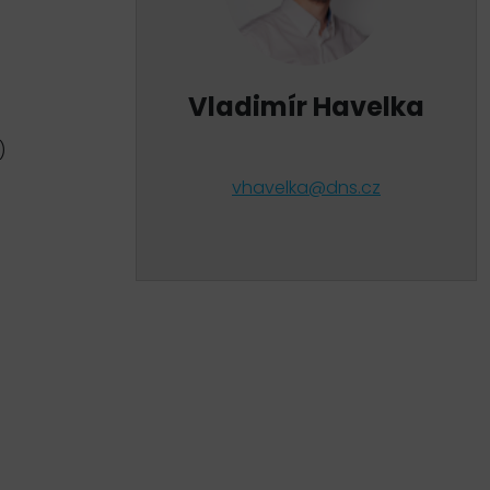
Vladimír Havelka
)
vhavelka@dns.cz