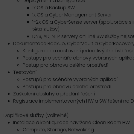
Deployment a konfigurace
1x OS a Backup SW
1x OS a Cyber Management Server
1-2x OS a CyberSense server (spolupráce 
této služby)
DNS, AD, NTP servery ani jiné SW služby nej
Dokumentace Backup, CyberVault a CyberRecovery
Konfigurace a nastavení jednotlivých částí řeš
Postupy pro scénáře obnovy vybraných aplika
Postup pro obnovu celého prostředí
Testování
Postupů pro scénáře vybraných aplikací
Postupu pro obnovu celého prostředí
Zaškolení obsluhy a předání řešení
Registrace implementovaných HW a SW řešení na De
Doplňkové služby (volitelné):
Instalace a konfigurace navržené Clean Room HW
Compute, Storage, Netwokring