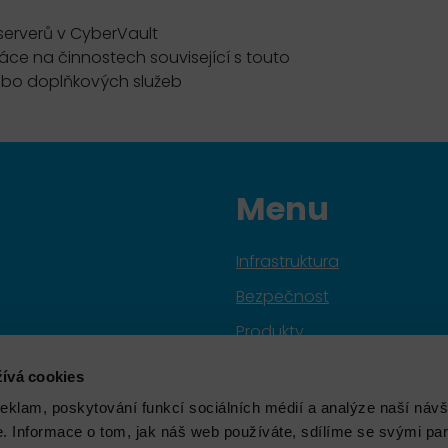
serverů v CyberVault
áce na činnostech související s touto
nebo doplňkových služeb
Menu
Infrastruktura
Bezpečnost
Produkty
Služby
ívá cookies
Značky
reklam, poskytování funkcí sociálních médií a analýze naší návš
 Informace o tom, jak náš web používáte, sdílíme se svými par
Školení