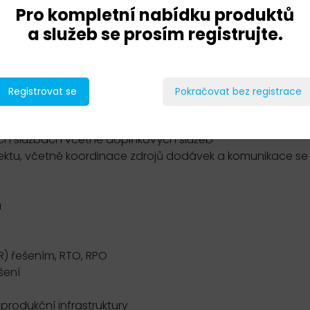
Pro kompletní nabídku produktů
a služeb se prosím registrujte.
uzení kriticky důležitých systémů a aplikací, aktuální infra
 základě výsledku plánování a návrhu je implementován
Registrovat se
Pokračovat bez registrace
ch službách včetně doplňkových služeb
jektu, včetně koordinace zdrojů dodávek a komunikace se
a
) řešením, RTO, RPO
šení
produkční infrastruktury