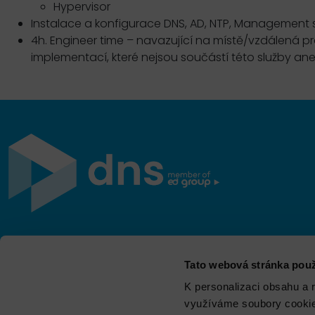
Hypervisor
Instalace a konfigurace DNS, AD, NTP, Management 
4h. Engineer time – navazující na místě/vzdálená pr
implementací, které nejsou součástí této služby a
Jsme součástí eD skupiny, ekosystému firem v oblasti
Tato webová stránka použ
IT, obchodu, softwarových řešení, komunikace, e-
commerce a technologií s 30 lety zkušeností, více než
K personalizaci obsahu a 
700 odborníky a tržbami přesahujícími 16 miliard.
využíváme soubory cookie.