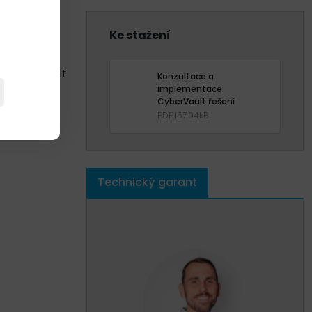
Ke stažení
struktury,
o CyberVault
Konzultace a
implementace
CyberVault řešení
PDF 157.04kB
Technický garant