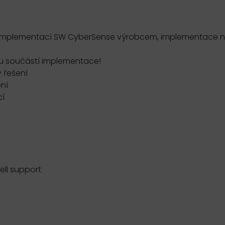
s implementací SW CyberSense výrobcem, implementace n
sou součástí implementace!
 řešení
ení
cí
ll support