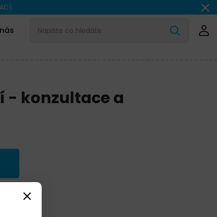
AD).
 nás
í - konzultace a