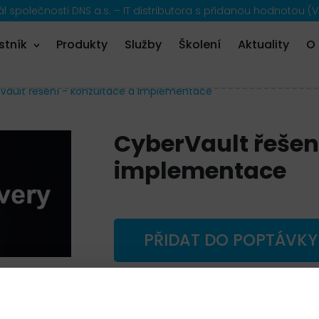
 společnosti DNS a.s. – IT distributora s přidanou hodnotou (V
stník
Produkty
Služby
Školení
Aktuality
O
Vault řešení - konzultace a implementace
CyberVault řešen
implementace
PŘIDAT DO POPTÁVKY