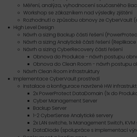
Měření, analýza, vyhodnocení současného Bac
Workshop se zákazníkem nad výsledky zjištění
Rozhodnutí o způsobu obnovy ze CyberVault (
High Level Design
Návrh a sizing Backup části řešení (PowerProt
Návrh a sizing Analytické části řešení (Replika
Návrh a sizing CyberRecovery části řešení
Obnova do Produkce - návrh postupu obnov
Obnova do Clean Room - návrh postupu ob
Návrh Clean Room infrastruktury
Implementace CyberVault prostředí
Instalace a konfigurace navržené HW infrastrukt
2x PowerProtect DataDomain (1x do Produkce
Cyber Management Server
Backup Server
1-2 CyberSense Analytické servery
2x LAN switche, 1x Management Switch, KVM
DataDiode (spolupráce s implementací výr