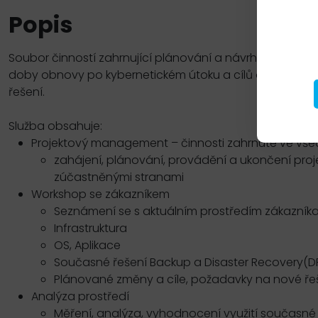
Popis
Soubor činností zahrnující plánování a návrh řešení, poso
doby obnovy po kybernetickém útoku a cílů obnovy. Na
řešení.
Služba obsahuje:
Projektový management – činnosti zahrnuté ve vše
zahájení, plánování, provádění a ukončení pro
zúčastněnými stranami
Workshop se zákazníkem
Seznámení se s aktuálním prostředím zákazník
Infrastruktura
OS, Aplikace
Současné řešení Backup a Disaster Recovery(DR
Plánované změny a cíle, požadavky na nové ře
Analýza prostředí
Měření, analýza, vyhodnocení využití současné 