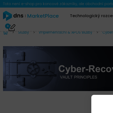
Toto není e-shop pro koncové zákazníky, ale obchodní portál
MarketPlace
Technologický rozce
0
Služby
Implementační & APOS služby
Cyber