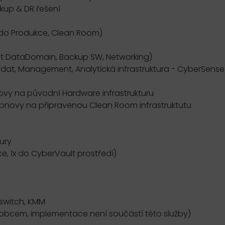
kup & DR řešení
do Produkce, Clean Room)
ect DataDomain, Backup SW, Networking)
ce dat, Management, Analytická infrastruktura - CyberSense
y na původní Hardware infrastrukturu
novy na připravenou Clean Room infrastruktutu
ury
, 1x do CyberVault prostředí)
 switch, KMM
obcem, implementace není součástí této služby)