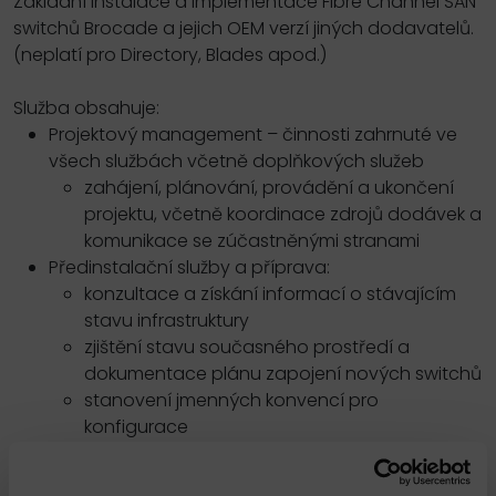
Základní instalace a implementace Fibre Channel SAN
switchů Brocade a jejich OEM verzí jiných dodavatelů.
(neplatí pro Directory, Blades apod.)
Služba obsahuje:
Projektový management – činnosti zahrnuté ve
všech službách včetně doplňkových služeb
zahájení, plánování, provádění a ukončení
projektu, včetně koordinace zdrojů dodávek a
komunikace se zúčastněnými stranami
Předinstalační služby a příprava:
konzultace a získání informací o stávajícím
stavu infrastruktury
zjištění stavu současného prostředí a
dokumentace plánu zapojení nových switchů
stanovení jmenných konvencí pro
konfigurace
ověření stavu stávající FC SAN infrastruktury
Instalace a základní konfigurace Fibre Channel