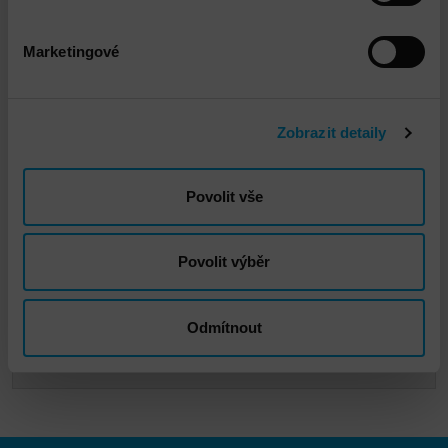
Marketingové
Zobrazit detaily
Povolit vše
Vladimír Havelka
Povolit výběr
vhavelka@dns.cz
Odmítnout