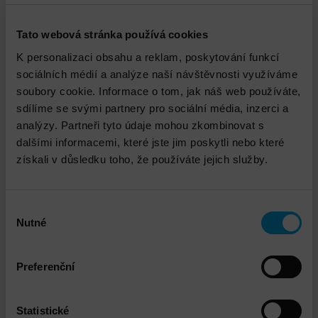
SAN switchů Brocade (a jejich OEM verzí jiných
dodavatelů)
Tato webová stránka používá cookies
Zapojení podle připravené dokumentace
Provedení zónování zapojených zařízení
K personalizaci obsahu a reklam, poskytování funkcí
Nastavení monitoringu dodaných switchů
sociálních médií a analýze naší návštěvnosti využíváme
soubory cookie. Informace o tom, jak náš web používáte,
sdílíme se svými partnery pro sociální média, inzerci a
analýzy. Partneři tyto údaje mohou zkombinovat s
Ke stažení
dalšími informacemi, které jste jim poskytli nebo které
získali v důsledku toho, že používáte jejich služby.
Instalace a implementace Fibre Channel
SAN switchů Brocade
Výběr
PDF 160.21kB
Nutné
souhlasu
Preferenční
Technický garant
Statistické