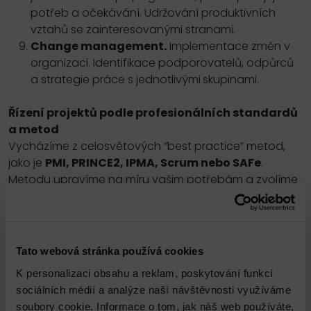
potřeb a očekávání. Udržování produktivních
vztahů se zainteresovanými stranami.
Change management.
Implementace změn v
organizaci. Identifikace podporovatelů, odpůrců
a strategie práce s jednotlivými
skupinami.
Řízení projektů podle profesionálních standardů
a metod
Vycházíme z celosvětových “best practice” metod,
jako je
PMI, PRINCE2, IPMA, Scrum nebo SAFe
.
Metodu upravíme na míru vašim potřebám a zvolíme
přístup, který je vhodný pro danou dodávku –
prediktivní,
hybridní nebo agilní
.
Poskytneme vám
prověřeného projektového
Tato webová stránka používá cookies
manažera
, který má zkušenost s implementací
K personalizaci obsahu a reklam, poskytování funkcí
podobného technologického stacku.
sociálních médií a analýze naší návštěvnosti využíváme
soubory cookie. Informace o tom, jak náš web používáte,