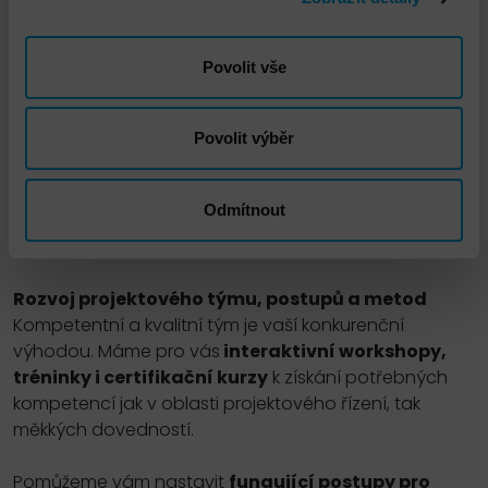
postará o
potřebné kroky na straně zákazníka
spojené s implementací a adopcí vašich služeb a
Povolit vše
interním prosazením změny
.
Záchrana projektu
Povolit výběr
Přečerpali jste rozpočet, hrozí vám zpoždění nebo
nespokojený zákazník? Rychle provedeme audit,
pojmenujeme hlavní problémy a navrhneme opatření
Odmítnout
k nápravě. Pomůžeme vám s realizací nápravných
opatření.
Rozvoj projektového týmu, postupů a metod
Kompetentní a kvalitní tým je vaší konkurenční
výhodou. Máme pro vás
interaktivní workshopy,
tréninky i certifikační kurzy
k získání potřebných
kompetencí jak v oblasti projektového řízení, tak
měkkých dovedností.
Pomůžeme vám nastavit
fungující postupy pro