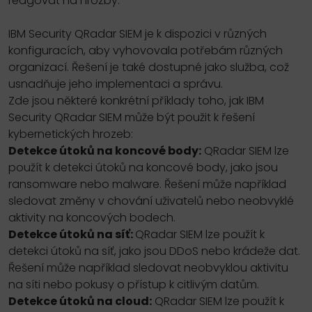
reagovat na hrozby.
IBM Security QRadar SIEM je k dispozici v různých
konfiguracích, aby vyhovovala potřebám různých
organizací. Řešení je také dostupné jako služba, což
usnadňuje jeho implementaci a správu.
Zde jsou některé konkrétní příklady toho, jak IBM
Security QRadar SIEM může být použit k řešení
kybernetických hrozeb:
Detekce útoků na koncové body:
QRadar SIEM lze
použít k detekci útoků na koncové body, jako jsou
ransomware nebo malware. Řešení může například
sledovat změny v chování uživatelů nebo neobvyklé
aktivity na koncových bodech.
Detekce útoků na síť:
QRadar SIEM lze použít k
detekci útoků na síť, jako jsou DDoS nebo krádeže dat.
Řešení může například sledovat neobvyklou aktivitu
na síti nebo pokusy o přístup k citlivým datům.
Detekce útoků na cloud:
QRadar SIEM lze použít k