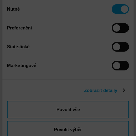
Výběr
Nutné
souhlasu
Preferenční
Statistické
DNS - Penetrační testování interní a externí
Marketingové
infrastruktury
Zobrazit detaily
Povolit vše
Povolit výběr