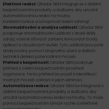
Efektivní reakci:
QRadar SIEM integruje se s dalšími
bezpečnostními produkty a službami, aby umožnil
automatizovanou reakci na hrozby.
Konkrétní funkce a schopnosti řešení zahrnují:
Shromažďování a analýza událostí:
QRadar SIEM
podporuje shromažďování událostí z široké škály
zdrojů, včetně síťových zařízení, koncových bodů,
aplikací a cloudových služeb. Tyto události jsou poté
analyzovány pomocí strojového učení a dalších
technik k detekci potenciálních hrozeb.
Přehled o bezpečnosti:
QRadar SIEM poskytuje
přehled o celém bezpečnostním prostředí
organizace. Tento přehled lze použít k identifikaci
možných hrozeb a klíčem k jejich eliminaci.
Automatizace reakce:
QRadar SIEM lze integrovat s
dalšími bezpečnostními produkty a službami, aby
umožnil automatizovanou reakci na hrozby. To může
pomoci bezpečnostním týmům rychle a efektivně