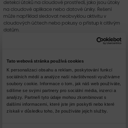
detekci útoků na cloudové prostředí, jako jsou útoky
na cloudové aplikace nebo datové úniky. Řešení
může například sledovat neobvyklou aktivitu v
cloudových účtech nebo pokusy o přístup k citlivým
datům.
IBM Security QRadar SIEM je výkonné bezpečnostní
řešení, které může pomoci organizacím chránit jejich
data a systémy před kyberútoky.
Tato webová stránka používá cookies
K personalizaci obsahu a reklam, poskytování funkcí
sociálních médií a analýze naší návštěvnosti využíváme
Odkazy
soubory cookie. Informace o tom, jak náš web používáte,
Odkaz na IBM stránky
sdílíme se svými partnery pro sociální média, inzerci a
analýzy. Partneři tyto údaje mohou zkombinovat s
dalšími informacemi, které jste jim poskytli nebo které
získali v důsledku toho, že používáte jejich služby.
Propojené služby