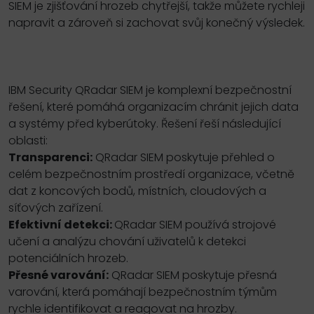
SIEM je zjišťování hrozeb chytřejší, takže můžete rychleji
napravit a zároveň si zachovat svůj konečný výsledek.
IBM Security QRadar SIEM je komplexní bezpečnostní
řešení, které pomáhá organizacím chránit jejich data
a systémy před kyberútoky. Řešení řeší následující
oblasti:
Transparenci:
QRadar SIEM poskytuje přehled o
celém bezpečnostním prostředí organizace, včetně
dat z koncových bodů, místních, cloudových a
síťových zařízení.
Efektivní detekci:
QRadar SIEM používá strojové
učení a analýzu chování uživatelů k detekci
potenciálních hrozeb.
Přesné varování:
QRadar SIEM poskytuje přesná
varování, která pomáhají bezpečnostním týmům
rychle identifikovat a reagovat na hrozby.