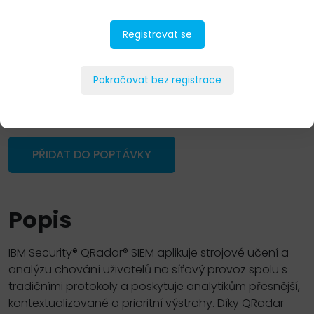
Registrovat se
Pokračovat bez registrace
PŘIDAT DO POPTÁVKY
Popis
IBM Security® QRadar® SIEM aplikuje strojové učení a
analýzu chování uživatelů na síťový provoz spolu s
tradičními protokoly a poskytuje analytikům přesnější,
kontextualizované a prioritní výstrahy. Díky QRadar