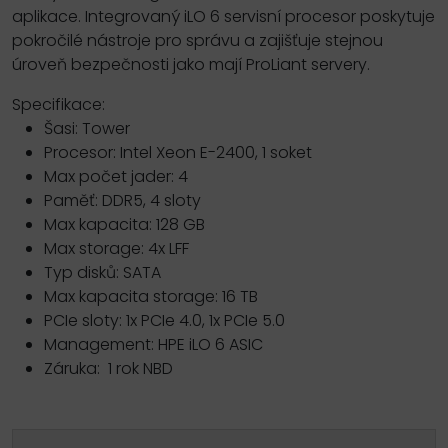
aplikace. Integrovaný iLO 6 servisní procesor poskytuje
pokročilé nástroje pro správu a zajišťuje stejnou
úroveň bezpečnosti jako mají ProLiant servery.
Specifikace:
Šasi: Tower
Procesor: Intel Xeon E-2400, 1 soket
Max počet jader: 4
Paměť: DDR5, 4 sloty
Max kapacita: 128 GB
Max storage: 4x LFF
Typ disků: SATA
Max kapacita storage: 16 TB
PCIe sloty: 1x PCIe 4.0, 1x PCIe 5.0
Management: HPE iLO 6 ASIC
Záruka: 1 rok NBD