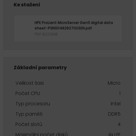
Ke stažení
HPE ProLiant MicroServer Gen11 digital data
sheet-PSN1014826370USEN.pdf
PDF 822.10kB
Základní parametry
Velikost šasi
Micro
Počet CPU
1
Typ procesoru
Intel
Typ paměti
DDR5
Počet slotů
4
Maximální počet disků
4x LFF