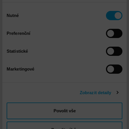
Výběr
Nutné
souhlasu
Preferenční
Statistické
VMware vSphere Instalace a implementace
Marketingové
Zobrazit detaily
Povolit vše
DNS - Doprava standard