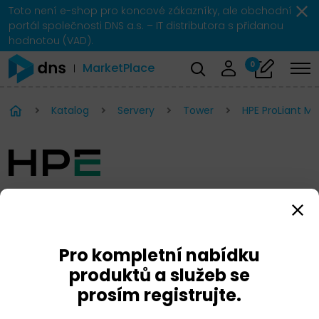
Toto není e-shop pro koncové zákazníky, ale obchodní
portál společnosti DNS a.s. – IT distributora s přidanou
hodnotou (VAD).
0
MarketPlace
Katalog
Servery
Tower
HPE ProLiant Mi
HPE ProLiant MicroServer
Gen11
Pro kompletní nabídku
produktů a služeb se
prosím registrujte.