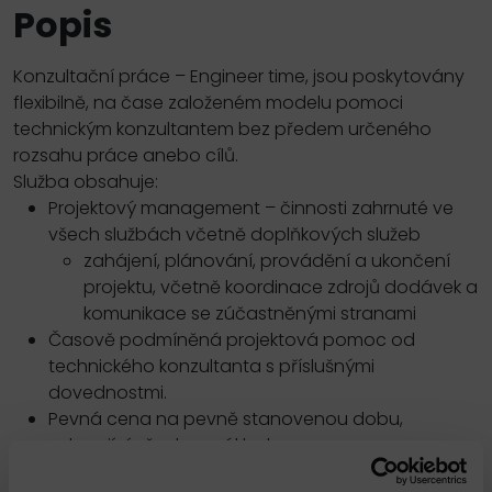
Popis
Konzultační práce – Engineer time, jsou poskytovány
flexibilně, na čase založeném modelu pomoci
technickým konzultantem bez předem určeného
rozsahu práce anebo cílů.
Služba obsahuje:
Projektový management – činnosti zahrnuté ve
všech službách včetně doplňkových služeb
zahájení, plánování, provádění a ukončení
projektu, včetně koordinace zdrojů dodávek a
komunikace se zúčastněnými stranami
Časově podmíněná projektová pomoc od
technického konzultanta s příslušnými
dovednostmi.
Pevná cena na pevně stanovenou dobu,
zahrnující všechny náklady.
Zakoupený čas je dodán v souvislém bloku