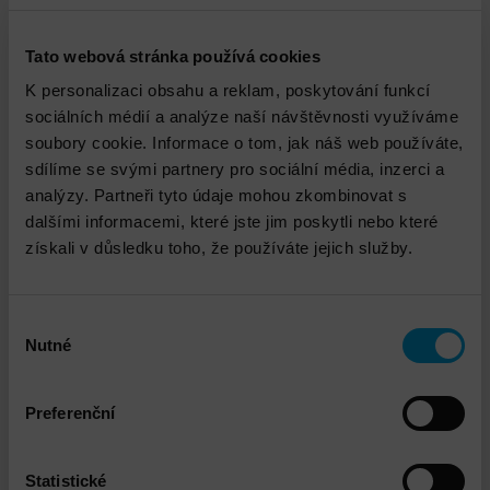
běžných pracovních dnů a hodin.
Tato služba je časově omezena a nezaručuje
dokončení úkolů nebo konkrétních výstupů.
Tato webová stránka používá cookies
Dodatečně lze sjednat prodloužení doby této
K personalizaci obsahu a reklam, poskytování funkcí
služby.
sociálních médií a analýze naší návštěvnosti využíváme
Konzultant je poskytován na dobu určitou.
soubory cookie. Informace o tom, jak náš web používáte,
Jakékoli činnosti nebo služby, jejichž výkon by
sdílíme se svými partnery pro sociální média, inzerci a
vyžadoval práci nad rámec tohoto pevného
analýzy. Partneři tyto údaje mohou zkombinovat s
časového bloku, jsou mimo rozsah této služby a
dalšími informacemi, které jste jim poskytli nebo které
budou podléhat dodatečným poplatkům.
získali v důsledku toho, že používáte jejich služby.
Technické dovednosti, zkušenosti a certifikace
našich konzultantů jsou různé. Dle Vašich potřeb
Vám bude konkrétní konzultant doporučen po
Výběr
seznámení se s Vašimi potřebami.
Nutné
souhlasu
Preferenční
Technický garant
Statistické