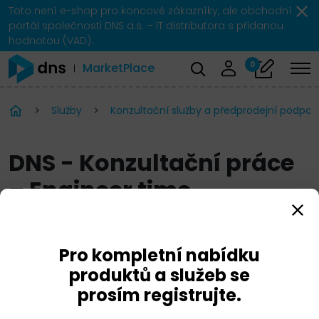
Toto není e-shop pro koncové zákazníky, ale obchodní
portál společnosti DNS a.s. – IT distributora s přidanou
hodnotou (VAD).
0
MarketPlace
Služby
Konzultační služby a předprodejní podpor
DNS - Konzultační práce
– Engineer time
Pro kompletní nabídku
produktů a služeb se
prosím registrujte.