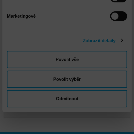
Marketingové
Zobrazit detaily
Povolit vše
Vladimír Havelka
Povolit výběr
vhavelka@dns.cz
Odmítnout