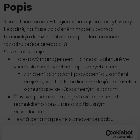
Popis
Konzultační práce – Engineer time, jsou poskytovány
flexibilně, na čase založeném modelu pomoci
technickým konzultantem bez předem určeného
rozsahu práce anebo cílů.
Služba obsahuje:
Projektový management – činnosti zahrnuté ve
všech službách včetně doplňkových služeb
zahájení, plánování, provádění a ukončení
projektu, včetně koordinace zdrojů dodávek a
komunikace se zúčastněnými stranami
Časově podmíněná projektová pomoc od
technického konzultanta s příslušnými
dovednostmi.
Pevná cena na pevně stanovenou dobu,
zahrnující všechny náklady.
Zakoupený čas je dodán v souvislém bloku