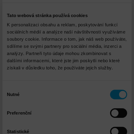
běžných pracovních dnů a hodin.
Tato služba je časově omezena a nezaručuje
dokončení úkolů nebo konkrétních výstupů.
Tato webová stránka používá cookies
Dodatečně lze sjednat prodloužení doby této
K personalizaci obsahu a reklam, poskytování funkcí
služby.
sociálních médií a analýze naší návštěvnosti využíváme
Konzultant je poskytován na dobu určitou.
soubory cookie. Informace o tom, jak náš web používáte,
Jakékoli činnosti nebo služby, jejichž výkon by
sdílíme se svými partnery pro sociální média, inzerci a
vyžadoval práci nad rámec tohoto pevného
analýzy. Partneři tyto údaje mohou zkombinovat s
časového bloku, jsou mimo rozsah této služby a
dalšími informacemi, které jste jim poskytli nebo které
budou podléhat dodatečným poplatkům.
získali v důsledku toho, že používáte jejich služby.
Technické dovednosti, zkušenosti a certifikace
našich konzultantů jsou různé. Dle Vašich potřeb
Vám bude konkrétní konzultant doporučen po
Výběr
seznámení se s Vašimi potřebami.
Nutné
souhlasu
Preferenční
Technický garant
Statistické