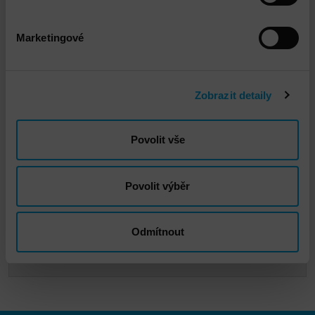
Marketingové
Zobrazit detaily
Povolit vše
Vladimír Havelka
Povolit výběr
vhavelka@dns.cz
Odmítnout