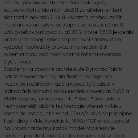
měřítku pro masivní konsolidaci blokových,
souborových a hlavních úložišť za účelem snížení
složitosti a nákladů (TCO). Zákazníci mohou začít
malými dvěma uzly a postupně se rozrůst až na 16
uzlů a celkovou kapacitu až 18PB. Model 8500 je ideální
pro nejnáročnější smíšené pracovní zátěže, které
vyžadují nepřetržitý provoz s nejmodernější
kybernetickou odolností včetně řešení PowerMax
Cyber Vault.
Založený na výkonné architektuře Dynamic Fabric
nabízí PowerMax silný, ale flexibilní design pro
nezávislé rozšiřování uzlů a kapacity úložiště v
jednotkách jednoho disku. Modely PowerMax 2500 a
8500 využívají procesory Intel® Xeon® Scalable a
nejmodernější úložné technologie včetně NVMe z
konce do konce, InfiniBand 100Gb/s, duálně připojené
flash disky NVMe, konektivitu NVMe/TCP a redukci dat
na úrovni hardwaru. Každý model PowerMax je
navržen pro dostupnost dat v rozsahu 6 devítek a