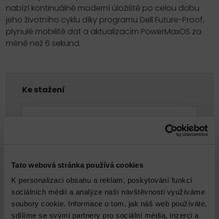
nabízí kontinuálně moderní úložiště po celou dobu
jeho životního cyklu díky programu Dell Future-Proof,
plynulé mobilitě dat a aktualizacím PowerMaxOS za
méně než 6 sekund.
Ke stažení
powermax-2500-8500-spec-sheet.pdf
PDF 344.61kB
Tato webová stránka používá cookies
Technický garant
K personalizaci obsahu a reklam, poskytování funkcí
sociálních médií a analýze naší návštěvnosti využíváme
soubory cookie. Informace o tom, jak náš web používáte,
sdílíme se svými partnery pro sociální média, inzerci a