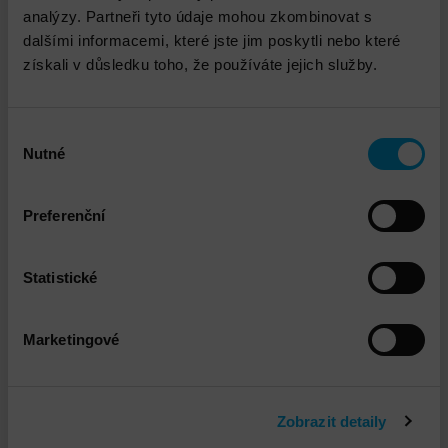
analýzy. Partneři tyto údaje mohou zkombinovat s
dalšími informacemi, které jste jim poskytli nebo které
získali v důsledku toho, že používáte jejich služby.
Výběr
Nutné
souhlasu
Jindřich Vachata
Preferenční
jvachata@dns.cz
Statistické
Marketingové
Propojené služby
Zobrazit detaily