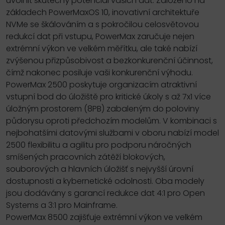
uvolnit skutečný potenciál vašich dat. Založeno na
základech PowerMaxOS 10, inovativní architektuře
NVMe se škálováním a s pokročilou celosvětovou
redukcí dat při vstupu, PowerMax zaručuje nejen
extrémní výkon ve velkém měřítku, ale také nabízí
zvýšenou přizpůsobivost a bezkonkurenční účinnost,
čímž nakonec posiluje vaši konkurenční výhodu.
PowerMax 2500 poskytuje organizacím atraktivní
vstupní bod do úložiště pro kritické úkoly s až 7x1 více
úložným prostorem (8PB) zabaleným do poloviny
půdorysu oproti předchozím modelům. V kombinaci s
nejbohatšími datovými službami v oboru nabízí model
2500 flexibilitu a agilitu pro podporu náročných
smíšených pracovních zátěží blokových,
souborových a hlavních úložišť s nejvyšší úrovní
dostupnosti a kybernetické odolnosti. Oba modely
jsou dodávány s garancí redukce dat 4:1 pro Open
Systems a 3:1 pro Mainframe.
PowerMax 8500 zajišťuje extrémní výkon ve velkém