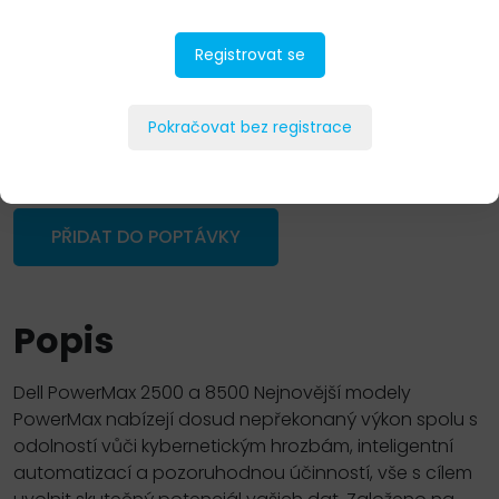
Registrovat se
Pokračovat bez registrace
PŘIDAT DO POPTÁVKY
Popis
Dell PowerMax 2500 a 8500 Nejnovější modely
PowerMax nabízejí dosud nepřekonaný výkon spolu s
odolností vůči kybernetickým hrozbám, inteligentní
automatizací a pozoruhodnou účinností, vše s cílem