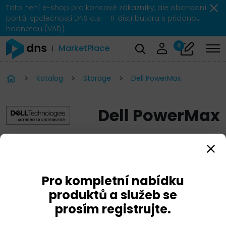
Toto není e-shop pro koncové zákazníky, ale obchodní
portál společnosti DNS a.s. – IT distributora s přidanou
hodnotou (VAD).
0
MarketPlace
Katalog
Storage
Dell PowerMax
Dell PowerMax
Pro kompletní nabídku
produktů a služeb se
prosím registrujte.