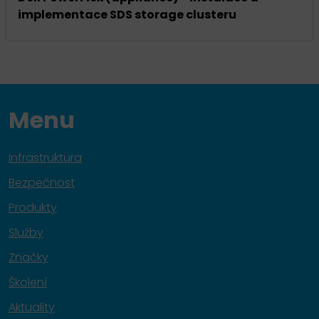
implementace SDS storage clusteru
Menu
Infrastruktura
Bezpečnost
Produkty
Služby
Značky
Školení
Aktuality