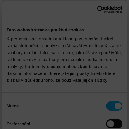
Tato webová stránka používá cookies
K personalizaci obsahu a reklam, poskytování funkcí
sociálních médií a analýze naší návštěvnosti využíváme
soubory cookie. Informace o tom, jak náš web používáte,
sdílíme se svými partnery pro sociální média, inzerci a
Tomáš Včelička
analýzy. Partneři tyto údaje mohou zkombinovat s
dalšími informacemi, které jste jim poskytli nebo které
získali v důsledku toho, že používáte jejich služby.
tvcelicka@dns.cz
Výběr
Nutné
souhlasu
Preferenční
Propojené služby