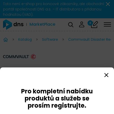
Toto není e-shop pro koncové zákazníky, ale obchodní
portál společnosti DNS a.s. – IT distributora s přidanou
hodnotou (VAD).
0
MarketPlace
Katalog
Software
Commvault Disaster Rec
Commvault Disaster
Recovery
Pro kompletní nabídku
produktů a služeb se
prosím registrujte.