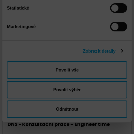
Statistické
Marketingové
Commvault Software Platform Instalace a
Zobrazit detaily
implementace
Povolit vše
Povolit výběr
Odmítnout
DNS - Konzultační práce – Engineer time