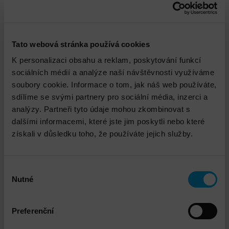
Tato webová stránka používá cookies
K personalizaci obsahu a reklam, poskytování funkcí
sociálních médií a analýze naší návštěvnosti využíváme
Michal Lohr Pieczka
soubory cookie. Informace o tom, jak náš web používáte,
sdílíme se svými partnery pro sociální média, inzerci a
analýzy. Partneři tyto údaje mohou zkombinovat s
mlohrpieczka@dns.cz
dalšími informacemi, které jste jim poskytli nebo které
získali v důsledku toho, že používáte jejich služby.
Výběr
Nutné
souhlasu
Propojené služby
Preferenční