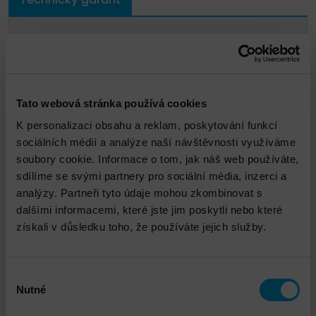
Tato webová stránka používá cookies
K personalizaci obsahu a reklam, poskytování funkcí
sociálních médií a analýze naší návštěvnosti využíváme
soubory cookie. Informace o tom, jak náš web používáte,
sdílíme se svými partnery pro sociální média, inzerci a
analýzy. Partneři tyto údaje mohou zkombinovat s
Michal Lohr Pieczka
dalšími informacemi, které jste jim poskytli nebo které
získali v důsledku toho, že používáte jejich služby.
mlohrpieczka@dns.cz
Výběr
Nutné
souhlasu