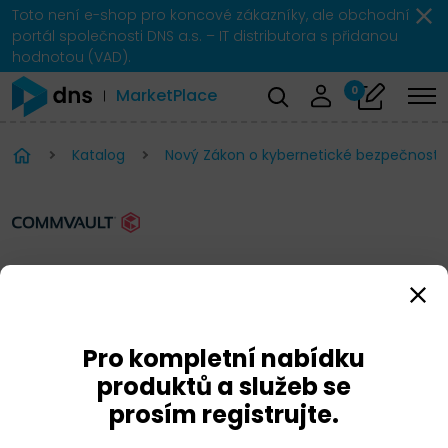
Toto není e-shop pro koncové zákazníky, ale obchodní
portál společnosti DNS a.s. – IT distributora s přidanou
hodnotou (VAD).
0
MarketPlace
Katalog
Nový Zákon o kybernetické bezpečnosti 
Commvault Backup &
Recovery
Pro kompletní nabídku
produktů a služeb se
prosím registrujte.