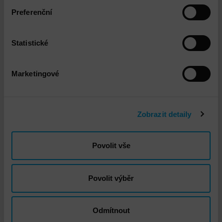
Preferenční
Propojené služby
Statistické
Marketingové
Zobrazit detaily
Commvault Software Platform Instalace a
Povolit vše
implementace
Povolit výběr
Odmítnout