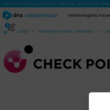
Toto není e-shop pro koncové zákazníky, ale obchodní portál
MarketPlace
Technologický rozce
0
Služby
Workshopy a školení, certifikace
Chec