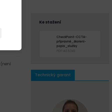
Ke stažení
NAT, VPN,
CheckPoint-CCTA-
cí se na
přípravné_školení-
popis_služby
ace.
PDF 143.60kB
 (není
Technický garant