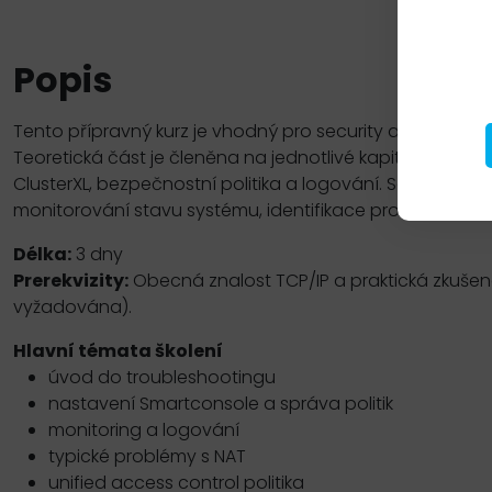
Popis
Tento přípravný kurz je vhodný pro security administrát
Teoretická část je členěna na jednotlivé kapitoly zabýv
ClusterXL, bezpečnostní politika a logování. Součástí kur
monitorování stavu systému, identifikace problému a apli
Délka:
3 dny
Prerekvizity:
Obecná znalost TCP/IP a praktická zkušeno
vyžadována).
Hlavní témata školení
úvod do troubleshootingu
nastavení Smartconsole a správa politik
monitoring a logování
typické problémy s NAT
unified access control politika