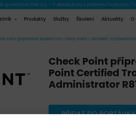
 společnosti DNS a.s. – IT distributora s přidanou hodnotou (V
stník
Produkty
Služby
Školení
Aktuality
O
k Point přípravné školení na Check Point Certified Troubleshoot
Check Point příp
Point Certified T
Administrator R8
PŘIDAT DO POPTÁVKY