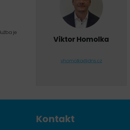
lužba je
Viktor Homolka
vhomolka@dns.cz
Kontakt