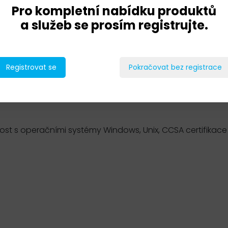
Pro kompletní nabídku produktů
a služeb se prosím registrujte.
ory spravující Check Point bezpečností brány.
Registrovat se
Pokračovat bez registrace
ající se troubleshootingem hlavních komponent jako jsou 
zu jsou praktické laby ve virtualizačním prostředí zaměřují
kace řešení. Vítané jsou znalosti na úrovni CCSA certifik
st s operačními systémy Windows, Unix, CCSA certifikace