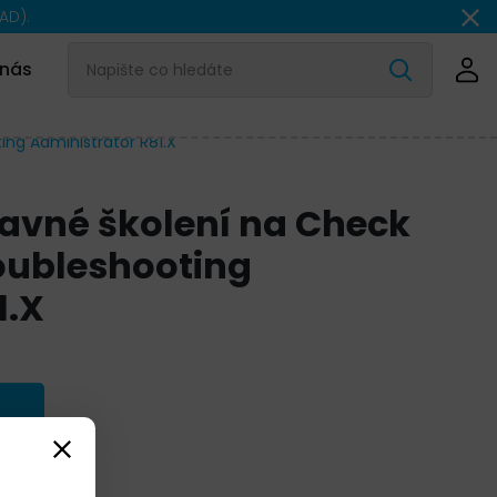
AD).
 nás
ing Administrator R81.X
ravné školení na Check
roubleshooting
1.X