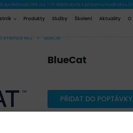
 společnosti DNS a.s. – IT distributora s přidanou hodnotou (V
stník
Produkty
Služby
Školení
Aktuality
O
a směrnice NIS2
BlueCat
BlueCat
PŘIDAT DO POPTÁVKY