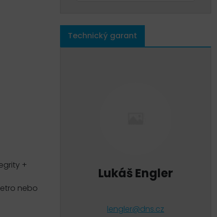
Technický garant
egrity +
Lukáš Engler
cetro nebo
lengler@dns.cz