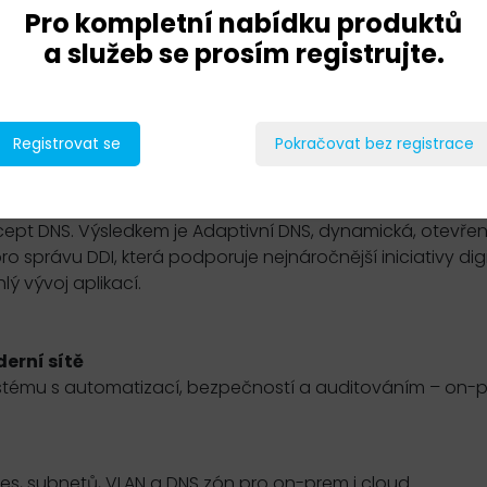
Pro kompletní nabídku produktů
a služeb se prosím registrujte.
Registrovat se
Pokračovat bez registrace
osláním společnosti je pomáhat organizacím poskytovat s
síťového prostředí.
ept DNS. Výsledkem je Adaptivní DNS, dynamická, otevřen
správu DDI, která podporuje nejnáročnější iniciativy digi
ý vývoj aplikací.
erní sítě
systému s automatizací, bezpečností a auditováním – on-p
res, subnetů, VLAN a DNS zón pro on-prem i cloud.