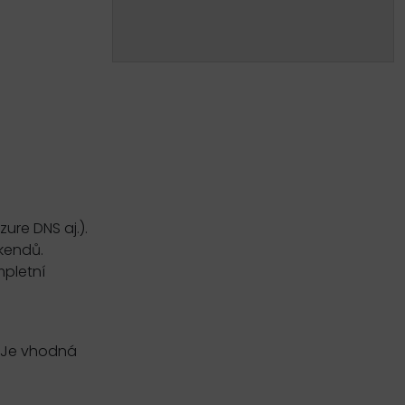
ure DNS aj.).
kendů.
mpletní
. Je vhodná