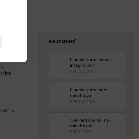
Ke stažení
polehlivý a
bluecat-data-sheet-
á,
integrity.pdf
PDF 709.21kB
tální
bluecat-datasheet-
micetro.pdf
PDF 600.06kB
rem, v
five-reasons-to-try-
micetro.pdf
PDF 89.18kB