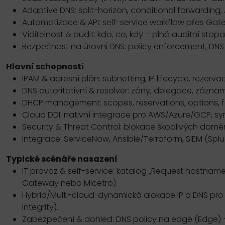
Adaptive DNS: split-horizon, conditional forwarding, 
Automatizace & API: self-service workflow přes Gat
Viditelnost & audit: kdo, co, kdy – plná auditní sto
Bezpečnost na úrovni DNS: policy enforcement, DNS 
Hlavní schopnosti
IPAM & adresní plán: subnetting, IP lifecycle, rezerv
DNS autoritativní & resolver: zóny, delegace, záznam
DHCP management: scopes, reservations, options, f
Cloud DDI: nativní integrace pro AWS/Azure/GCP, sy
Security & Threat Control: blokace škodlivých domén
Integrace: ServiceNow, Ansible/Terraform, SIEM (Splu
Typické scénáře nasazení
IT provoz & self-service: katalog „Request hostname
Gateway nebo Micetro).
Hybrid/Multi-cloud: dynamická alokace IP a DNS pro
Integrity).
Zabezpečení & dohled: DNS policy na edge (Edge) +