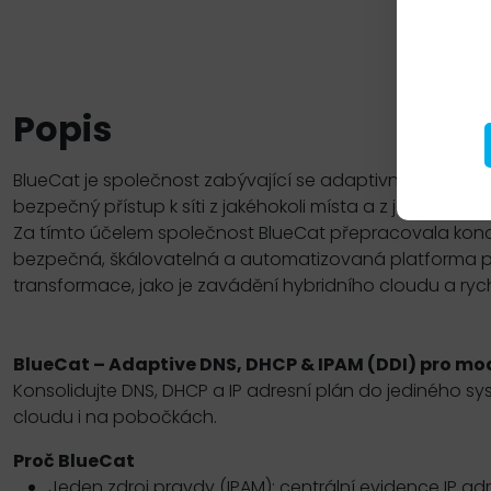
Popis
BlueCat je společnost zabývající se adaptivním DNS. P
bezpečný přístup k síti z jakéhokoli místa a z jakéhokoli 
Za tímto účelem společnost BlueCat přepracovala konc
bezpečná, škálovatelná a automatizovaná platforma pro 
transformace, jako je zavádění hybridního cloudu a rychl
BlueCat – Adaptive DNS, DHCP & IPAM (DDI) pro mod
Konsolidujte DNS, DHCP a IP adresní plán do jediného 
cloudu i na pobočkách.
Proč BlueCat
Jeden zdroj pravdy (IPAM): centrální evidence IP ad