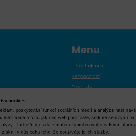
Menu
Infrastruktura
Bezpečnost
Produkty
Služby
ívá cookies
Značky
reklam, poskytování funkcí sociálních médií a analýze naší návš
 Informace o tom, jak náš web používáte, sdílíme se svými par
Školení
analýzy. Partneři tyto údaje mohou zkombinovat s dalšími inform
Aktuality
é získali v důsledku toho, že používáte jejich služby.