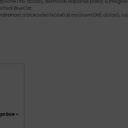
ečné DNS dotazy, definovat response policy a integrov
tředí BlueCat.
iditelnost a blokování hrozeb již na úrovni DNS dotazů, což
 práce –