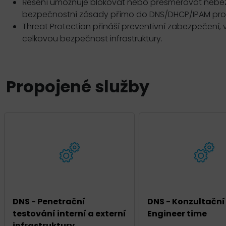
Řešení umožňuje blokovat nebo přesměrovat nebezp
bezpečnostní zásady přímo do DNS/DHCP/IPAM pros
Threat Protection přináší preventivní zabezpečení, v
celkovou bezpečnost infrastruktury.
Propojené služby
DNS - Penetrační
DNS - Konzultační
testování interní a externí
Engineer time
infrastruktury