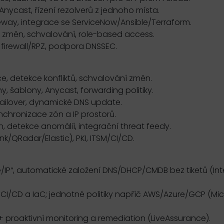
Anycast, řízení rezolverů z jednoho místa.
eway, integrace se ServiceNow/Ansible/Terraform.
pa změn, schvalování, role-based access.
firewall/RPZ, podpora DNSSEC.
ace, detekce konfliktů, schvalování změn.
y, šablony, Anycast, forwarding politiky.
ailover, dynamické DNS update.
nchronizace zón a IP prostorů.
, detekce anomálií, integrační threat feedy.
nk/QRadar/Elastic), PKI, ITSM/CI/CD.
/IP“, automatické založení DNS/DHCP/CMDB bez tiketů (Int
 CI/CD a IaC; jednotné politiky napříč AWS/Azure/GCP (Mi
 proaktivní monitoring a remediation (LiveAssurance).