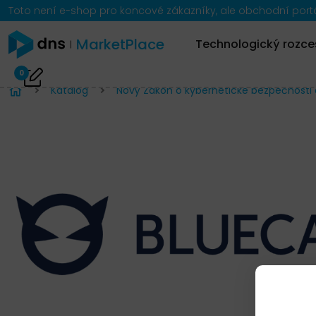
Toto není e-shop pro koncové zákazníky, ale obchodní portál
MarketPlace
Technologický rozce
0
Katalog
Nový Zákon o kybernetické bezpečnosti 