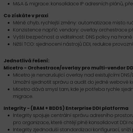
M&A & migrace: konsolidace IP adresních plánů, p
Co získáte v praxi
Méně chyb, rychlejší změny: automatizace místo ru
Konzistence napříč vendory: overlay orchestrace př
Vyšší bezpečnost a viditelnost: DNS policy na hraně s
Nižší TCO: sjednocení nástrojů DDI, redukce provozní
Jednotlivá řešení:
Micetro - Orchestrace/overlay pro multi-vendor DD
Micetro je nenarušující overlay nad existujícími DNS
Umožní sjednotit správu a audit do jedné webové k
Micetro dává smysl tam, kde je potřeba rychle sjedn
migrace.
Integrity - (BAM + BDDS) Enterprise DDI platforma
Integrity spojuje centrální správu adresního pros
pro organizace, které chtějí plně konsolidovat DDI 
Integrity zjednoduší standardizaci konfigurací, sníží 