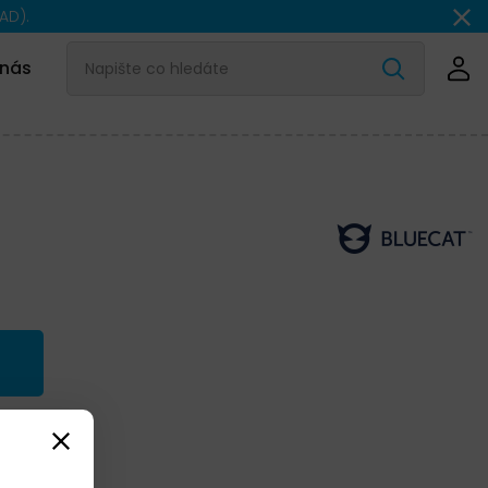
AD).
 nás