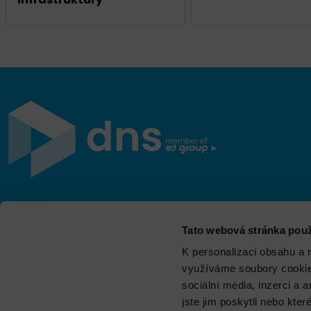
Jsme součástí eD skupiny, ekosystému firem v oblasti
Tato webová stránka použ
IT, obchodu, softwarových řešení, komunikace, e-
commerce a technologií s 30 lety zkušeností, více než
K personalizaci obsahu a 
700 odborníky a tržbami přesahujícími 16 miliard.
využíváme soubory cookie.
sociální média, inzerci a 
jste jim poskytli nebo kter