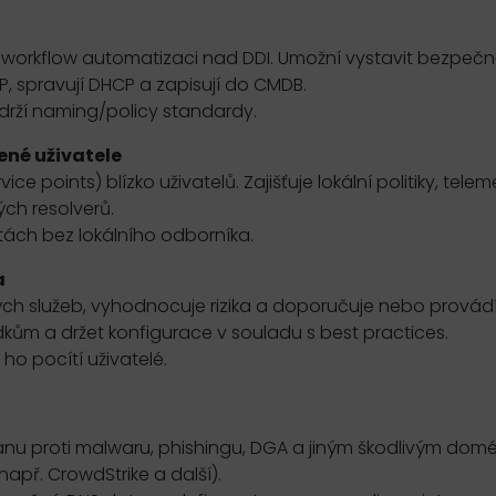
 a workflow automatizaci nad DDI. Umožní vystavit bezpeč
 IP, spravují DHCP a zapisují do CMDB.
 drží naming/policy standardy.
ené uživatele
ce points) blízko uživatelů. Zajišťuje lokální politiky, telem
ých resolverů.
litách bez lokálního odborníka.
a
vých služeb, vyhodnocuje rizika a doporučuje nebo provád
m a držet konfigurace v souladu s best practices.
ho pocítí uživatelé.
ranu proti malwaru, phishingu, DGA a jiným škodlivým do
apř. CrowdStrike a další).