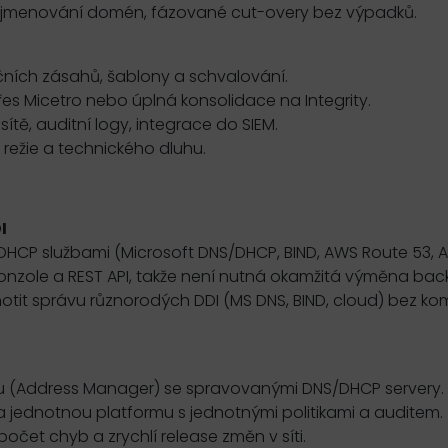
řejmenování domén, fázované cut-overy bez výpadků.
čních zásahů, šablony a schvalování.
es Micetro nebo úplná konsolidace na Integrity.
ítě, auditní logy, integrace do SIEM.
 režie a technického dluhu.
I
/DHCP službami (Microsoft DNS/DHCP, BIND, AWS Route 53, Az
onzole a REST API, takže není nutná okamžitá výměna bac
otit správu různorodých DDI (MS DNS, BIND, cloud) bez ko
toru (Address Manager) se spravovanými DNS/DHCP servery
na jednotnou platformu s jednotnými politikami a auditem.
počet chyb a zrychlí release změn v síti.