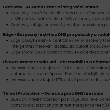
Gateway - Automatizace a integrační vrstva
Gateway je rozšiřitelná platforma pro self-service
a API, která vytvářejí/validují DNS záznamy, rezervují
Gateway snižuje tiketování, zrychluje provisioning a
Edge - Bezpečný first-hop DNS pro pobočky a vzdál
Edge poskytuje lehké, centrálně řízené rezolvery (servi
inteligentní směrování dotazů do autorit a cloudov
Edge zrychlí DNS a posílí ochranu i v odlehlých loka
LiveAssurance Proaktivní - observabilita a náprav
LiveAssurance sleduje stav DDI a souvisejících síťo
automatizovanou nápravu. Pomáhá předejít výpadků
LiveAssurance snižuje MTTR, odhalí problém dřív, než 
Threat Protection – Ochrana proti DNS hrozbám
BlueCat Threat Protection poskytuje DNS-level och
pomocí aktualizovaných threat intelligence feedů (n