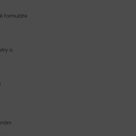
né formuláře
etry a
í
ménám